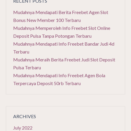
RECENT POSTS
Mudahnya Mendapati Berita Freebet Agen Slot
Bonus New Member 100 Terbaru
Mudahnya Memperoleh Info Freebet Slot Online
Deposit Pulsa Tanpa Potongan Terbaru
Mudahnya Mendapati Info Freebet Bandar Judi 4d
Terbaru
Mudahnya Meraih Berita Freebet Judi Slot Deposit
Pulsa Terbaru
Mudahnya Mendapati Info Freebet Agen Bola
Terpercaya Deposit 50rb Terbaru
ARCHIVES
July 2022