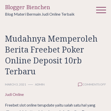
Skip
Blogger Bienchen
to
Blog Materi Bermain Judi Online Terbaik
content
Mudahnya Memperoleh
Berita Freebet Poker
Online Deposit 10rb
Terbaru
ON
MARCH 3, 2021
ADMIN
COMMENTS OFF
MU
Judi Online
ME
BER
FR
Freebet slot online terupdate yaitu salah satu hal yang
PO