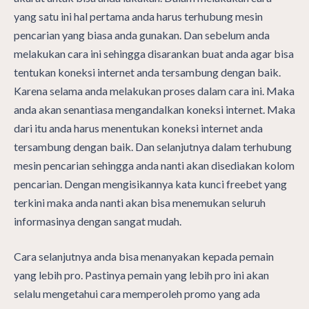
yang satu ini hal pertama anda harus terhubung mesin
pencarian yang biasa anda gunakan. Dan sebelum anda
melakukan cara ini sehingga disarankan buat anda agar bisa
tentukan koneksi internet anda tersambung dengan baik.
Karena selama anda melakukan proses dalam cara ini. Maka
anda akan senantiasa mengandalkan koneksi internet. Maka
dari itu anda harus menentukan koneksi internet anda
tersambung dengan baik. Dan selanjutnya dalam terhubung
mesin pencarian sehingga anda nanti akan disediakan kolom
pencarian. Dengan mengisikannya kata kunci freebet yang
terkini maka anda nanti akan bisa menemukan seluruh
informasinya dengan sangat mudah.
Cara selanjutnya anda bisa menanyakan kepada pemain
yang lebih pro. Pastinya pemain yang lebih pro ini akan
selalu mengetahui cara memperoleh promo yang ada