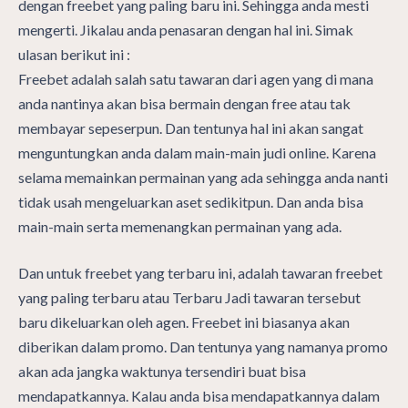
dengan freebet yang paling baru ini. Sehingga anda mesti
mengerti. Jikalau anda penasaran dengan hal ini. Simak
ulasan berikut ini :
Freebet adalah salah satu tawaran dari agen yang di mana
anda nantinya akan bisa bermain dengan free atau tak
membayar sepeserpun. Dan tentunya hal ini akan sangat
menguntungkan anda dalam main-main judi online. Karena
selama memainkan permainan yang ada sehingga anda nanti
tidak usah mengeluarkan aset sedikitpun. Dan anda bisa
main-main serta memenangkan permainan yang ada.
Dan untuk freebet yang terbaru ini, adalah tawaran freebet
yang paling terbaru atau Terbaru Jadi tawaran tersebut
baru dikeluarkan oleh agen. Freebet ini biasanya akan
diberikan dalam promo. Dan tentunya yang namanya promo
akan ada jangka waktunya tersendiri buat bisa
mendapatkannya. Kalau anda bisa mendapatkannya dalam