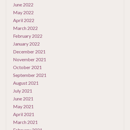
June 2022
May 2022
April 2022
March 2022
February 2022
January 2022
December 2021
November 2021
October 2021
September 2021
August 2021
July 2021
June 2021
May 2021
April 2021
March 2021
February 2021