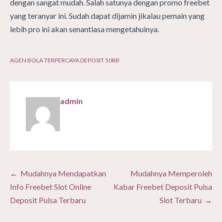
dengan sangat mudah. Salah satunya dengan promo freebet
yang teranyar ini. Sudah dapat dijamin jikalau pemain yang
lebih pro ini akan senantiasa mengetahuinya.
AGEN BOLA TERPERCAYA DEPOSIT 50RB
admin
Post
Mudahnya Mendapatkan
Mudahnya Memperoleh
navigation
Info Freebet Slot Online
Kabar Freebet Deposit Pulsa
Deposit Pulsa Terbaru
Slot Terbaru