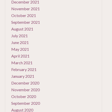
December 2021
November 2021
October 2021
September 2021
August 2021
July 2021
June 2021
May 2021
April 2021
March 2021
February 2021
January 2021
December 2020
November 2020
October 2020
September 2020
August 2020