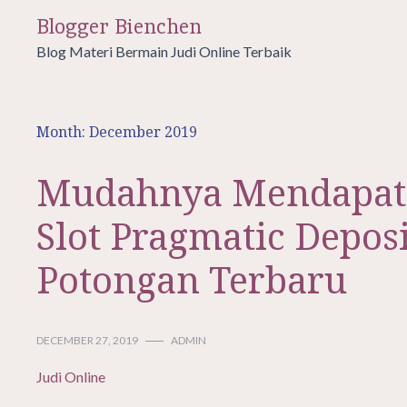
Skip
Blogger Bienchen
to
Blog Materi Bermain Judi Online Terbaik
content
Month:
December 2019
Mudahnya Mendapati
Slot Pragmatic Depos
Potongan Terbaru
DECEMBER 27, 2019
ADMIN
Judi Online