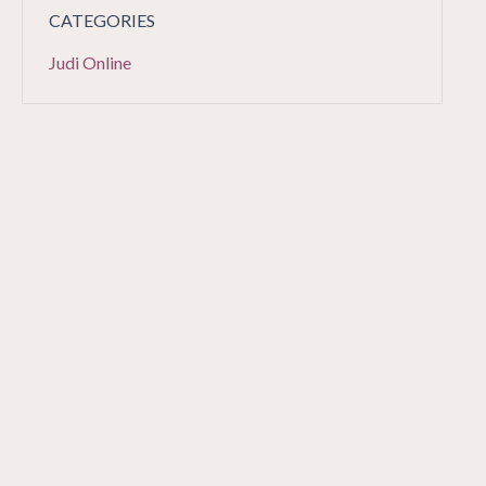
CATEGORIES
Judi Online