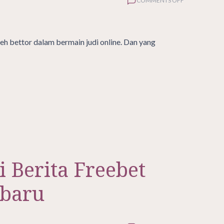
COMMENTS OFF
MUDAHNYA
MENDAPATKA
INFORMASI
FREEBET
 oleh bettor dalam bermain judi online. Dan yang
SLOT
ONLINE
DEPOSIT
PULSA
TANPA
POTONGAN
TERBARU
Berita Freebet
rbaru