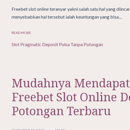
Freebet slot online teranyar yakni salah satu hal yang diinca
menyebabkan hal tersebut ialah keuntungan yang bisa…
READ MORE
Slot Pragmatic Deposit Pulsa Tanpa Potongan
Mudahnya Mendapatk
Freebet Slot Online D
Potongan Terbaru