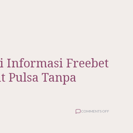
 Informasi Freebet
it Pulsa Tanpa
ON
COMMENTS OFF
MUDAHNYA
MENDAPATI
INFORMASI