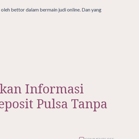
BERITA
FREEBET
r oleh bettor dalam bermain judi online. Dan yang
DAFTAR
SLOT
DEPOSIT
PULSA
TERBARU
an Informasi
eposit Pulsa Tanpa
ON