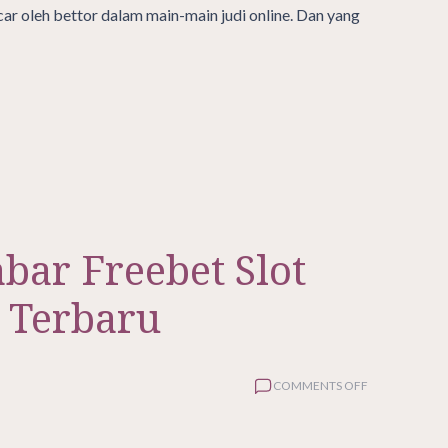
FREEBET
ncar oleh bettor dalam main-main judi online. Dan yang
BANDAR
JUDI
4D
TERBARU
ar Freebet Slot
t Terbaru
ON
COMMENTS OFF
MUDAHNYA
MERAIH
KABAR