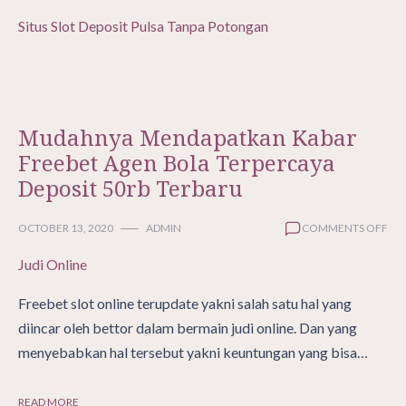
Situs Slot Deposit Pulsa Tanpa Potongan
Mudahnya Mendapatkan Kabar
Freebet Agen Bola Terpercaya
Deposit 50rb Terbaru
ON
OCTOBER 13, 2020
ADMIN
COMMENTS OFF
MU
Judi Online
ME
KA
FR
Freebet slot online terupdate yakni salah satu hal yang
AG
diincar oleh bettor dalam bermain judi online. Dan yang
BO
menyebabkan hal tersebut yakni keuntungan yang bisa…
TE
DEP
50
READ MORE