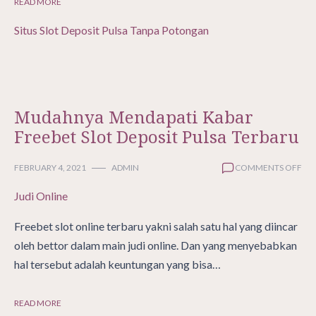
READ MORE
PO
TE
Situs Slot Deposit Pulsa Tanpa Potongan
Mudahnya Mendapati Kabar
Freebet Slot Deposit Pulsa Terbaru
ON
FEBRUARY 4, 2021
ADMIN
COMMENTS OFF
MU
Judi Online
ME
KA
FR
Freebet slot online terbaru yakni salah satu hal yang diincar
SLO
oleh bettor dalam main judi online. Dan yang menyebabkan
DEP
hal tersebut adalah keuntungan yang bisa…
PU
TE
READ MORE