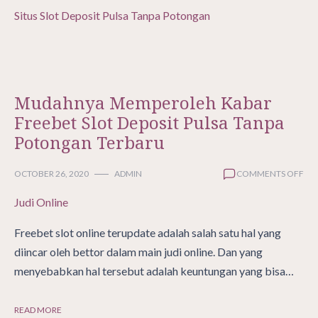
Situs Slot Deposit Pulsa Tanpa Potongan
Mudahnya Memperoleh Kabar
Freebet Slot Deposit Pulsa Tanpa
Potongan Terbaru
ON
OCTOBER 26, 2020
ADMIN
COMMENTS OFF
MU
Judi Online
ME
KA
FR
Freebet slot online terupdate adalah salah satu hal yang
SLO
diincar oleh bettor dalam main judi online. Dan yang
DEP
menyebabkan hal tersebut adalah keuntungan yang bisa…
PU
TA
PO
READ MORE
TE