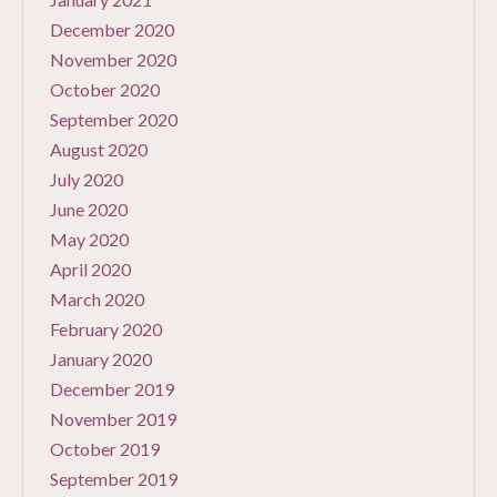
December 2020
November 2020
October 2020
September 2020
August 2020
July 2020
June 2020
May 2020
April 2020
March 2020
February 2020
January 2020
December 2019
November 2019
October 2019
September 2019