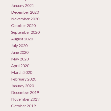
January 2021
December 2020
November 2020
October 2020
September 2020
August 2020
July 2020
June 2020
May 2020
April 2020
March 2020
February 2020
January 2020
December 2019
November 2019
October 2019