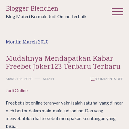
Skip
Blogger Bienchen
to
Blog Materi Bermain Judi Online Terbaik
content
Month:
March 2020
Mudahnya Mendapatkan Kabar
Freebet Joker123 Terbaru Terbaru
ON
MARCH 31, 2020
ADMIN
COMMENTS OFF
MU
Judi Online
ME
KA
FR
Freebet slot online teranyar yakni salah satu hal yang diincar
JO
oleh bettor dalam main-main judi online. Dan yang
TE
menyebabkan hal tersebut merupakan keuntungan yang
TE
bisa…