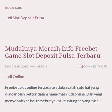
READ MORE
Judi Slot Deposit Pulsa
Mudahnya Meraih Info Freebet
Game Slot Deposit Pulsa Terbaru
ON
MARCH 18, 2020
ADMIN
COMMENTS OFF
MU
Judi Online
ME
IN
FR
Freebet slot online terupdate adalah salah satu hal yang
GA
diincar oleh bettor dalam main-main judi online. Dan yang
SLO
menyebabkan hal tersebut yakni keuntungan yang bisa…
DEP
PU
TE