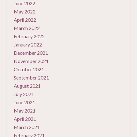
June 2022
May 2022
April 2022
March 2022
February 2022
January 2022
December 2021
November 2021
October 2021
September 2021
August 2021
July 2021
June 2021
May 2021
April 2021
March 2021
February 2021