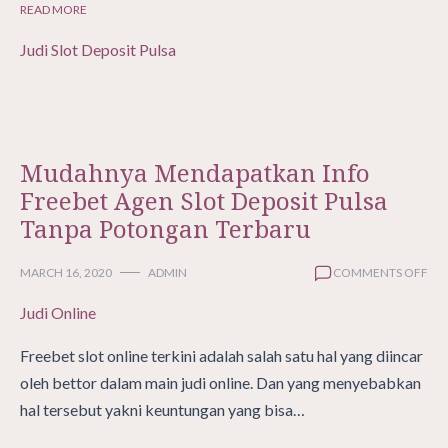
READ MORE
Judi Slot Deposit Pulsa
Mudahnya Mendapatkan Info
Freebet Agen Slot Deposit Pulsa
Tanpa Potongan Terbaru
ON
MARCH 16, 2020
ADMIN
COMMENTS OFF
MU
Judi Online
ME
IN
FR
Freebet slot online terkini adalah salah satu hal yang diincar
AG
oleh bettor dalam main judi online. Dan yang menyebabkan
SLO
hal tersebut yakni keuntungan yang bisa…
DEP
PU