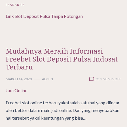
TA
READ MORE
PO
TE
Link Slot Deposit Pulsa Tanpa Potongan
Mudahnya Meraih Informasi
Freebet Slot Deposit Pulsa Indosat
Terbaru
ON
MARCH 14, 2020
ADMIN
COMMENTS OFF
MU
Judi Online
ME
IN
FR
Freebet slot online terbaru yakni salah satu hal yang diincar
SLO
oleh bettor dalam main judi online. Dan yang menyebabkan
DEP
hal tersebut yakni keuntungan yang bisa…
PU
IN