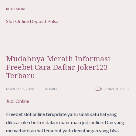
TE
READ MORE
Slot Online Deposit Pulsa
Mudahnya Meraih Informasi
Freebet Cara Daftar Joker123
Terbaru
ON
MARCH 11, 2020
ADMIN
COMMENTS OFF
MU
Judi Online
ME
IN
FR
Freebet slot online terupdate yaitu salah satu hal yang
CA
diincar oleh bettor dalam main-main judi online. Dan yang
DA
menyebabkan hal tersebut yaitu keuntungan yang bisa…
JO