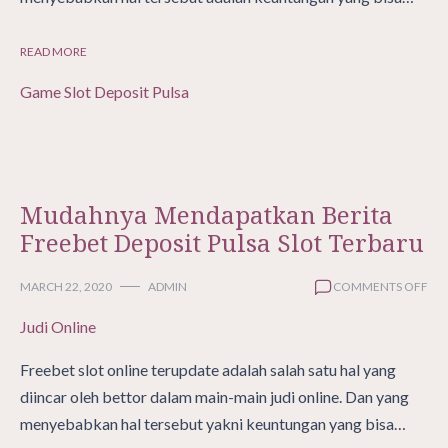
PU
TE
READ MORE
Game Slot Deposit Pulsa
Mudahnya Mendapatkan Berita
Freebet Deposit Pulsa Slot Terbaru
ON
MARCH 22, 2020
ADMIN
COMMENTS OFF
MU
Judi Online
ME
BER
FR
Freebet slot online terupdate adalah salah satu hal yang
DEP
diincar oleh bettor dalam main-main judi online. Dan yang
PU
menyebabkan hal tersebut yakni keuntungan yang bisa…
SLO
TE