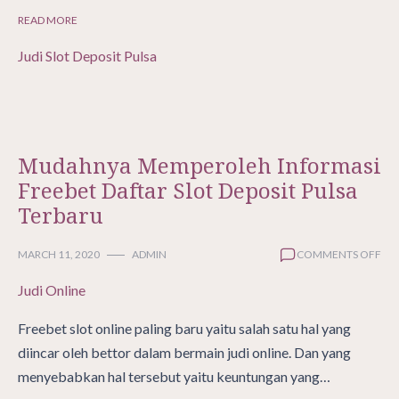
TE
READ MORE
Judi Slot Deposit Pulsa
Mudahnya Memperoleh Informasi
Freebet Daftar Slot Deposit Pulsa
Terbaru
ON
MARCH 11, 2020
ADMIN
COMMENTS OFF
MU
Judi Online
ME
IN
FR
Freebet slot online paling baru yaitu salah satu hal yang
DA
diincar oleh bettor dalam bermain judi online. Dan yang
SLO
menyebabkan hal tersebut yaitu keuntungan yang…
DEP
PU