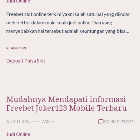
Judi Online
ME
IN
FR
Freebet slot online terkini yakni salah satu hal yang diincar
SLO
oleh bettor dalam main-main judi online. Dan yang
JO
menyebabkan hal tersebut adalah keuntungan yang bisa…
DEP
PU
TA
READ MORE
PO
TE
Deposit Pulsa Slot
Mudahnya Mendapati Informasi
Freebet Joker123 Mobile Terbaru
ON
JUNE 13, 2021
ADMIN
COMMENTS OFF
MU
Judi Online
ME
IN