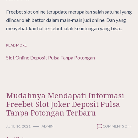
IN
FR
Freebet slot online terupdate merupakan salah satu hal yang
SLO
diincar oleh bettor dalam main-main judi online. Dan yang
DEP
menyebabkan hal tersebut ialah keuntungan yang bisa…
PU
500
TA
READ MORE
PO
TE
Slot Online Deposit Pulsa Tanpa Potongan
Mudahnya Mendapati Informasi
Freebet Slot Joker Deposit Pulsa
Tanpa Potongan Terbaru
ON
JUNE 16, 2021
ADMIN
COMMENTS OFF
MU