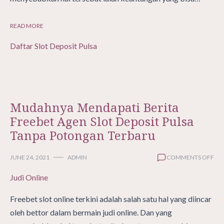
PU
TE
READ MORE
Daftar Slot Deposit Pulsa
Mudahnya Mendapati Berita
Freebet Agen Slot Deposit Pulsa
Tanpa Potongan Terbaru
ON
JUNE 24, 2021
ADMIN
COMMENTS OFF
MU
Judi Online
ME
BER
FR
Freebet slot online terkini adalah salah satu hal yang diincar
AG
oleh bettor dalam bermain judi online. Dan yang
SLO