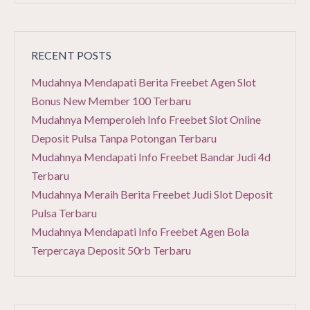
RECENT POSTS
Mudahnya Mendapati Berita Freebet Agen Slot
Bonus New Member 100 Terbaru
Mudahnya Memperoleh Info Freebet Slot Online
Deposit Pulsa Tanpa Potongan Terbaru
Mudahnya Mendapati Info Freebet Bandar Judi 4d
Terbaru
Mudahnya Meraih Berita Freebet Judi Slot Deposit
Pulsa Terbaru
Mudahnya Mendapati Info Freebet Agen Bola
Terpercaya Deposit 50rb Terbaru