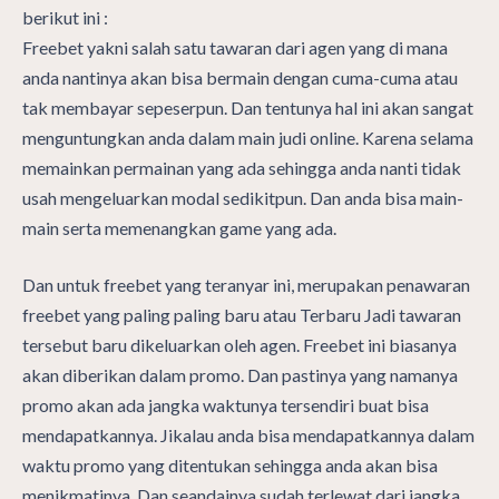
berikut ini :
Freebet yakni salah satu tawaran dari agen yang di mana
anda nantinya akan bisa bermain dengan cuma-cuma atau
tak membayar sepeserpun. Dan tentunya hal ini akan sangat
menguntungkan anda dalam main judi online. Karena selama
memainkan permainan yang ada sehingga anda nanti tidak
usah mengeluarkan modal sedikitpun. Dan anda bisa main-
main serta memenangkan game yang ada.
Dan untuk freebet yang teranyar ini, merupakan penawaran
freebet yang paling paling baru atau Terbaru Jadi tawaran
tersebut baru dikeluarkan oleh agen. Freebet ini biasanya
akan diberikan dalam promo. Dan pastinya yang namanya
promo akan ada jangka waktunya tersendiri buat bisa
mendapatkannya. Jikalau anda bisa mendapatkannya dalam
waktu promo yang ditentukan sehingga anda akan bisa
menikmatinya. Dan seandainya sudah terlewat dari jangka