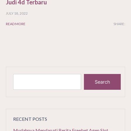
Judi 4d Terbaru
JULY 18, 2022
READ MORE
SHARE:
Search
RECENT POSTS
Mudahnya Mendapati Berita Freebet Agen Slot