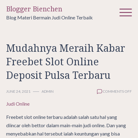
Skip
Blogger Bienchen
to
Blog Materi Bermain Judi Online Terbaik
content
Mudahnya Meraih Kabar
Freebet Slot Online
Deposit Pulsa Terbaru
ON
JUNE 24, 2021
ADMIN
COMMENTS OFF
MU
Judi Online
ME
KA
FR
Freebet slot online terbaru adalah salah satu hal yang
SLO
diincar oleh bettor dalam main-main judi online. Dan yang
ON
menyebabkan hal tersebut ialah keuntungan yang bisa
DEP