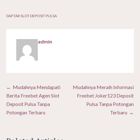
DAFTAR SLOT DEPOSIT PULSA
admin
Post
Mudahnya Mendapati
Mudahnya Meraih Informasi
navigation
Berita Freebet Agen Slot
Freebet Joker123 Deposit
Deposit Pulsa Tanpa
Pulsa Tanpa Potongan
Potongan Terbaru
Terbaru