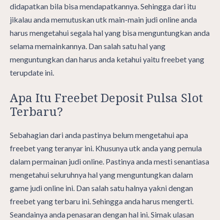
PU
didapatkan bila bisa mendapatkannya. Sehingga dari itu
TE
jikalau anda memutuskan utk main-main judi online anda
harus mengetahui segala hal yang bisa menguntungkan anda
selama memainkannya. Dan salah satu hal yang
menguntungkan dan harus anda ketahui yaitu freebet yang
terupdate ini.
Apa Itu Freebet Deposit Pulsa Slot
Terbaru?
Sebahagian dari anda pastinya belum mengetahui apa
freebet yang teranyar ini. Khusunya utk anda yang pemula
dalam permainan judi online. Pastinya anda mesti senantiasa
mengetahui seluruhnya hal yang menguntungkan dalam
game judi online ini. Dan salah satu halnya yakni dengan
freebet yang terbaru ini. Sehingga anda harus mengerti.
Seandainya anda penasaran dengan hal ini. Simak ulasan