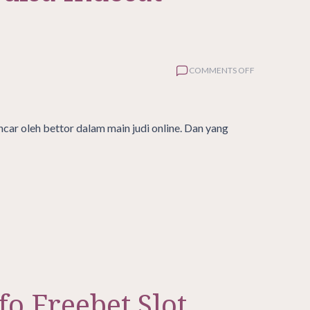
ON
COMMENTS OFF
MUDAHNYA
MENDAPATKA
INFORMASI
FREEBET
incar oleh bettor dalam main judi online. Dan yang
SLOT
DEPOSIT
PULSA
INDOSAT
TERBARU
o Freebet Slot