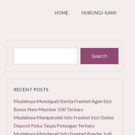
HOME
HUBUNGI KAMI
Search
RECENT POSTS
Mudahnya Mendapati Berita Freebet Agen Slot
Bonus New Member 100 Terbaru
H
Mudahnya Memperoleh Info Freebet Slot Online
Deposit Pulsa Tanpa Potongan Terbaru
Mudahnya Mendapati Info Freebet Bandar Judi