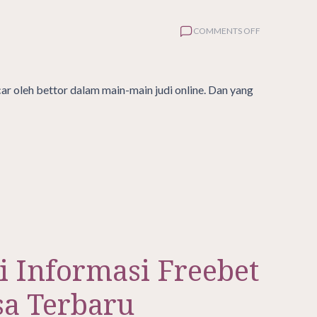
ON
COMMENTS OFF
MUDAHNYA
MENDAPATI
BERITA
FREEBET
ncar oleh bettor dalam main-main judi online. Dan yang
JUDI
SLOT
DEPOSIT
PULSA
TANPA
POTONGAN
TERBARU
 Informasi Freebet
lsa Terbaru