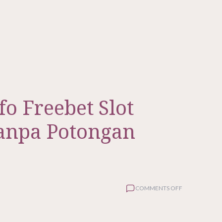
TERBARU
o Freebet Slot
Tanpa Potongan
ON
COMMENTS OFF
MUDAHNYA
MERAIH
INFO