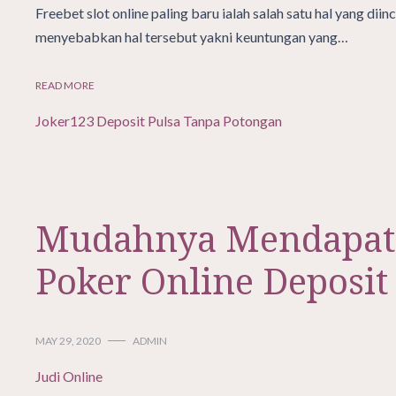
Freebet slot online paling baru ialah salah satu hal yang dii
menyebabkan hal tersebut yakni keuntungan yang…
READ MORE
Joker123 Deposit Pulsa Tanpa Potongan
Mudahnya Mendapati
Poker Online Deposit
MAY 29, 2020
ADMIN
Judi Online