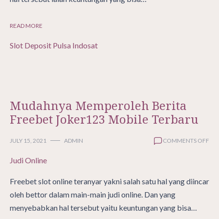
PU
TA
READ MORE
PO
TE
Slot Deposit Pulsa Indosat
Mudahnya Memperoleh Berita
Freebet Joker123 Mobile Terbaru
ON
JULY 15, 2021
ADMIN
COMMENTS OFF
MU
Judi Online
ME
BER
FR
Freebet slot online teranyar yakni salah satu hal yang diincar
JO
oleh bettor dalam main-main judi online. Dan yang
MO
menyebabkan hal tersebut yaitu keuntungan yang bisa…
TE