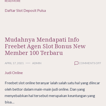
READ MORE
Daftar Slot Deposit Pulsa
Mudahnya Mendapati Info
Freebet Agen Slot Bonus New
Member 100 Terbaru
ON
APRIL 17, 2021
ADMIN
COMMENTS OFF
MU
Judi Online
ME
IN
FR
Freebet slot online teranyar ialah salah satu hal yang diincar
AG
oleh bettor dalam main-main judi online. Dan yang
SLO
menyebabkan hal tersebut merupakan keuntungan yang
BO
NE
bisa…
ME