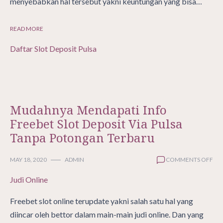
menyebabkan hal tersebut yakni keuntungan yang bisa…
DEP
PU
TE
READ MORE
Daftar Slot Deposit Pulsa
Mudahnya Mendapati Info
Freebet Slot Deposit Via Pulsa
Tanpa Potongan Terbaru
ON
MAY 18, 2020
ADMIN
COMMENTS OFF
MU
Judi Online
ME
IN
FR
Freebet slot online terupdate yakni salah satu hal yang
SLO
diincar oleh bettor dalam main-main judi online. Dan yang
DEP