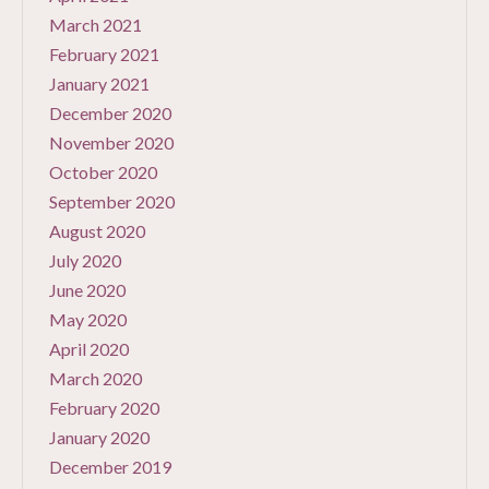
March 2021
February 2021
January 2021
December 2020
November 2020
October 2020
September 2020
August 2020
July 2020
June 2020
May 2020
April 2020
March 2020
February 2020
January 2020
December 2019