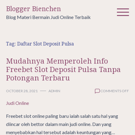
Skip
Blogger Bienchen
to
Blog Materi Bermain Judi Online Terbaik
content
Tag:
Daftar Slot Deposit Pulsa
Mudahnya Memperoleh Info
Freebet Slot Deposit Pulsa Tanpa
Potongan Terbaru
ON
OCTOBER 28, 2021
ADMIN
COMMENTS OFF
MU
Judi Online
ME
IN
FR
Freebet slot online paling baru ialah salah satu hal yang
SLO
diincar oleh bettor dalam main judi online. Dan yang
DEP
menyebabkan hal tersebut adalah keuntungan yang…
PU