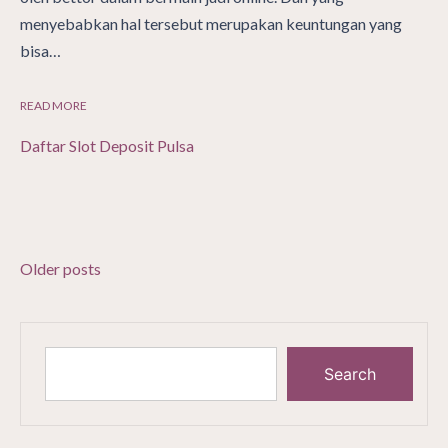
SLO
menyebabkan hal tersebut merupakan keuntungan yang
BO
NE
bisa…
ME
100
READ MORE
TE
Daftar Slot Deposit Pulsa
Posts
Older posts
navigation
Search