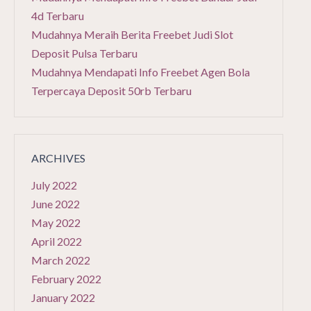
4d Terbaru
Mudahnya Meraih Berita Freebet Judi Slot
Deposit Pulsa Terbaru
Mudahnya Mendapati Info Freebet Agen Bola
Terpercaya Deposit 50rb Terbaru
ARCHIVES
July 2022
June 2022
May 2022
April 2022
March 2022
February 2022
January 2022