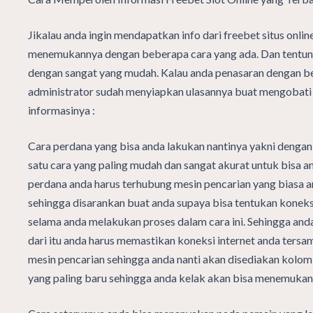
Jikalau anda ingin mendapatkan info dari freebet situs onlin
menemukannya dengan beberapa cara yang ada. Dan tentunya
dengan sangat yang mudah. Kalau anda penasaran dengan beb
administrator sudah menyiapkan ulasannya buat mengobati 
informasinya :
Cara perdana yang bisa anda lakukan nantinya yakni dengan 
satu cara yang paling mudah dan sangat akurat untuk bisa a
perdana anda harus terhubung mesin pencarian yang biasa 
sehingga disarankan buat anda supaya bisa tentukan koneks
selama anda melakukan proses dalam cara ini. Sehingga and
dari itu anda harus memastikan koneksi internet anda te
mesin pencarian sehingga anda nanti akan disediakan kolom
yang paling baru sehingga anda kelak akan bisa menemukan