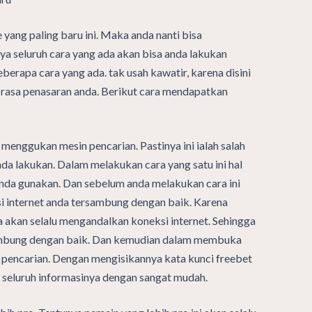
e yang paling baru ini. Maka anda nanti bisa
 seluruh cara yang ada akan bisa anda lakukan
erapa cara yang ada. tak usah kawatir, karena disini
rasa penasaran anda. Berikut cara mendapatkan
menggukan mesin pencarian. Pastinya ini ialah salah
nda lakukan. Dalam melakukan cara yang satu ini hal
anda gunakan. Dan sebelum anda melakukan cara ini
i internet anda tersambung dengan baik. Karena
a akan selalu mengandalkan koneksi internet. Sehingga
rsambung dengan baik. Dan kemudian dalam membuka
 pencarian. Dengan mengisikannya kata kunci freebet
 seluruh informasinya dengan sangat mudah.