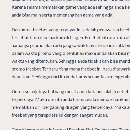
Karena selama memainkan game yang ada sehingga anda kel
anda bisa main serta memenangkan game yang ada.
Dan untuk freebet yang teranyar ini, adalah penawaran freeb
tersebut baru dikeluarkan oleh agen. Freebet ini rata-rata
namanya promo akan ada jangka waktunya tersendiri utk b
dalam waktu promo yang ditentukan maka anda akan bisa me
waktu yang ditentukan. Sehingga anda tidak akan bisa mend
promo freebet Terbaru Yang mana freebet ini baru ditawar
dapatkan. Sehingga dari itu anda harus senantiasa mengetahu
Untuk selanjutnya hal yang mesti anda ketahui ialah freebet 
terpercaya. Maka dari itu anda harus selalu memperhatika
mematikan diri bergabung di agen yang terpercaya. Maka a
freebet yang terupdate ini dengan sangat mudah.
Cara Memperoleh Informasi Freebet Slot Online yang Terb