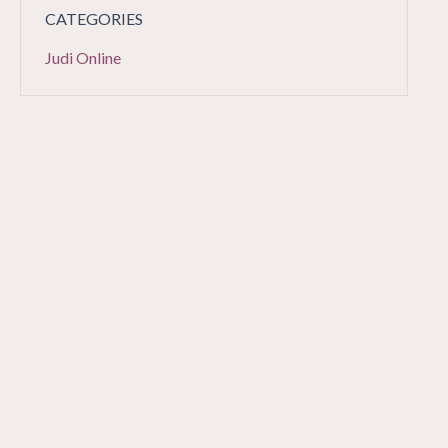
CATEGORIES
Judi Online