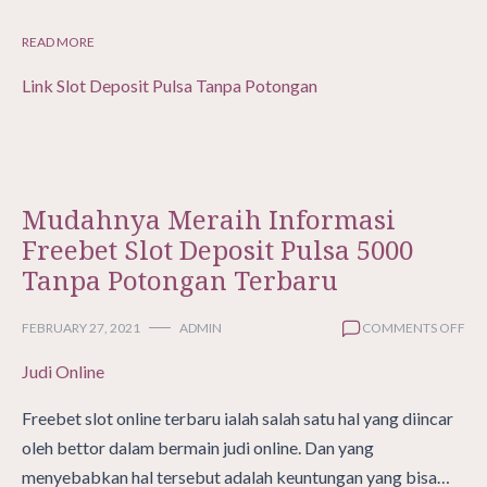
READ MORE
Link Slot Deposit Pulsa Tanpa Potongan
Mudahnya Meraih Informasi
Freebet Slot Deposit Pulsa 5000
Tanpa Potongan Terbaru
ON
FEBRUARY 27, 2021
ADMIN
COMMENTS OFF
MU
Judi Online
ME
IN
FR
Freebet slot online terbaru ialah salah satu hal yang diincar
SLO
oleh bettor dalam bermain judi online. Dan yang
DEP
menyebabkan hal tersebut adalah keuntungan yang bisa…
PU