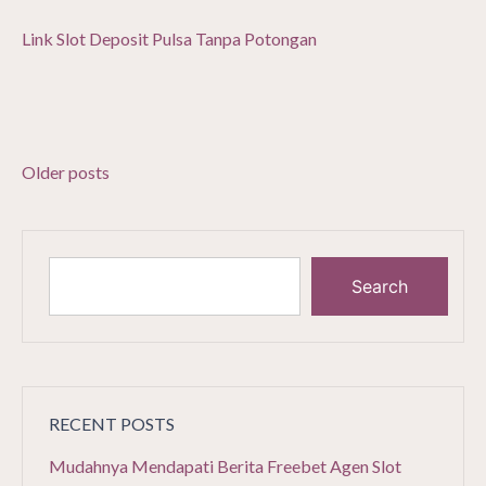
Link Slot Deposit Pulsa Tanpa Potongan
Posts
Older posts
navigation
Search
RECENT POSTS
Mudahnya Mendapati Berita Freebet Agen Slot