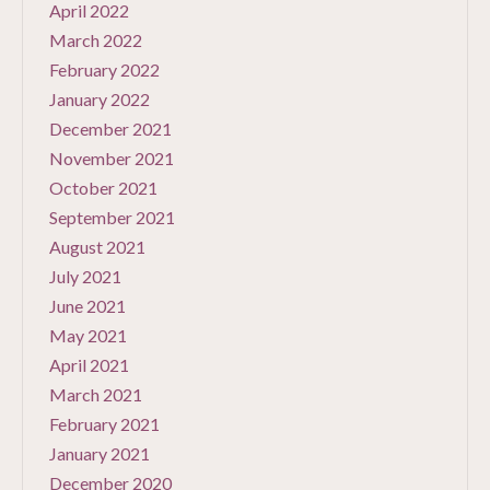
April 2022
March 2022
February 2022
January 2022
December 2021
November 2021
October 2021
September 2021
August 2021
July 2021
June 2021
May 2021
April 2021
March 2021
February 2021
January 2021
December 2020