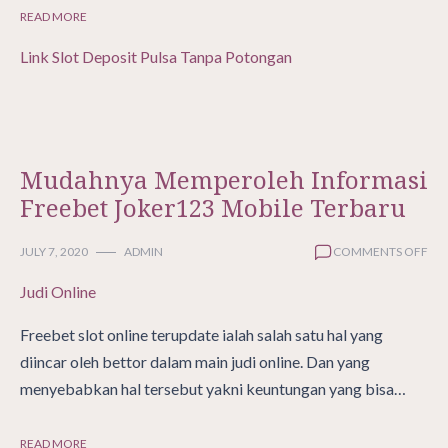
TA
READ MORE
PO
TE
Link Slot Deposit Pulsa Tanpa Potongan
Mudahnya Memperoleh Informasi
Freebet Joker123 Mobile Terbaru
ON
JULY 7, 2020
ADMIN
COMMENTS OFF
MU
Judi Online
ME
IN
FR
Freebet slot online terupdate ialah salah satu hal yang
JO
diincar oleh bettor dalam main judi online. Dan yang
MO
menyebabkan hal tersebut yakni keuntungan yang bisa…
TE
READ MORE