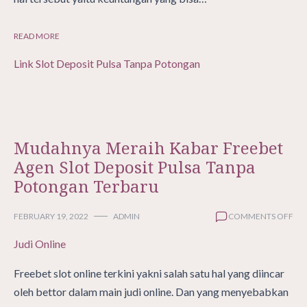
PU
TA
READ MORE
PO
TE
Link Slot Deposit Pulsa Tanpa Potongan
Mudahnya Meraih Kabar Freebet
Agen Slot Deposit Pulsa Tanpa
Potongan Terbaru
ON
FEBRUARY 19, 2022
ADMIN
COMMENTS OFF
MU
Judi Online
ME
KA
FR
Freebet slot online terkini yakni salah satu hal yang diincar
AG
oleh bettor dalam main judi online. Dan yang menyebabkan
SLO