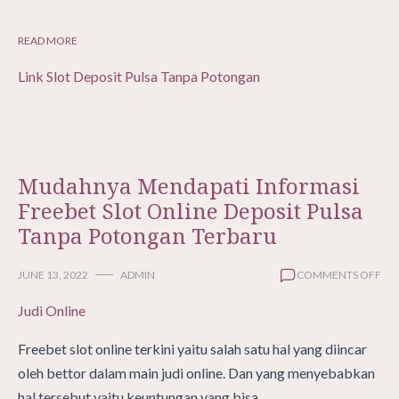
PU
500
READ MORE
TA
PO
Link Slot Deposit Pulsa Tanpa Potongan
TE
Mudahnya Mendapati Informasi
Freebet Slot Online Deposit Pulsa
Tanpa Potongan Terbaru
ON
JUNE 13, 2022
ADMIN
COMMENTS OFF
MU
Judi Online
ME
IN
FR
Freebet slot online terkini yaitu salah satu hal yang diincar
SLO
oleh bettor dalam main judi online. Dan yang menyebabkan
ON
hal tersebut yaitu keuntungan yang bisa…
DEP