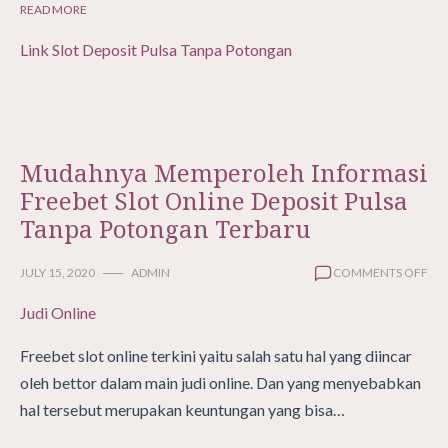
READ MORE
Link Slot Deposit Pulsa Tanpa Potongan
Mudahnya Memperoleh Informasi
Freebet Slot Online Deposit Pulsa
Tanpa Potongan Terbaru
ON
JULY 15, 2020
ADMIN
COMMENTS OFF
MU
Judi Online
ME
IN
FR
Freebet slot online terkini yaitu salah satu hal yang diincar
SLO
oleh bettor dalam main judi online. Dan yang menyebabkan
ON
hal tersebut merupakan keuntungan yang bisa…
DEP
PU