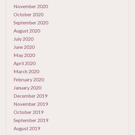
November 2020
October 2020
September 2020
August 2020
July 2020
June 2020
May 2020
April 2020
March 2020
February 2020
January 2020
December 2019
November 2019
October 2019
September 2019
August 2019