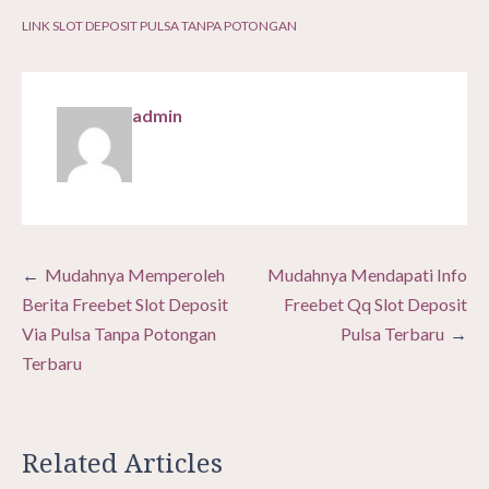
LINK SLOT DEPOSIT PULSA TANPA POTONGAN
admin
Post
Mudahnya Memperoleh
Mudahnya Mendapati Info
navigation
Berita Freebet Slot Deposit
Freebet Qq Slot Deposit
Via Pulsa Tanpa Potongan
Pulsa Terbaru
Terbaru
Related Articles