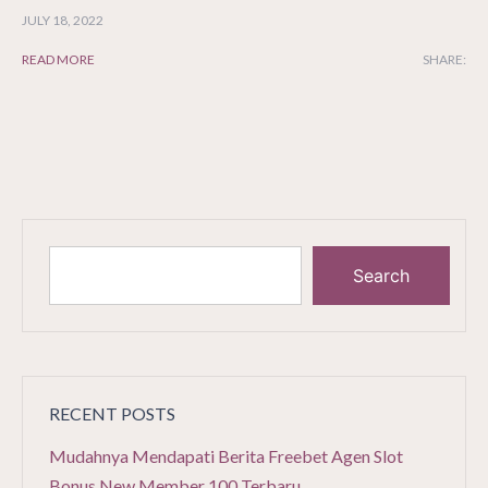
JULY 18, 2022
READ MORE
SHARE:
Search
RECENT POSTS
Mudahnya Mendapati Berita Freebet Agen Slot
Bonus New Member 100 Terbaru