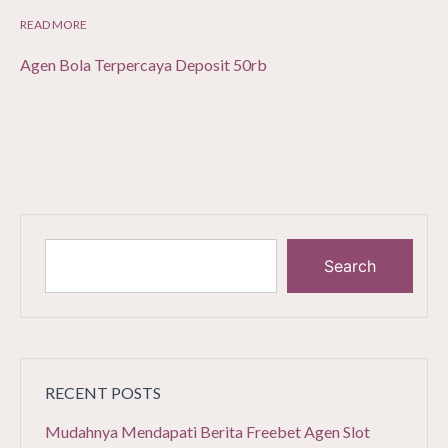
READ MORE
Agen Bola Terpercaya Deposit 50rb
Search
RECENT POSTS
Mudahnya Mendapati Berita Freebet Agen Slot