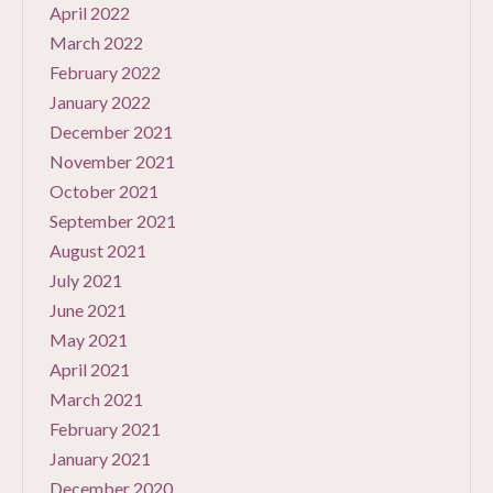
April 2022
March 2022
February 2022
January 2022
December 2021
November 2021
October 2021
September 2021
August 2021
July 2021
June 2021
May 2021
April 2021
March 2021
February 2021
January 2021
December 2020