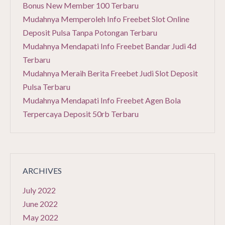
Bonus New Member 100 Terbaru
Mudahnya Memperoleh Info Freebet Slot Online
Deposit Pulsa Tanpa Potongan Terbaru
Mudahnya Mendapati Info Freebet Bandar Judi 4d
Terbaru
Mudahnya Meraih Berita Freebet Judi Slot Deposit
Pulsa Terbaru
Mudahnya Mendapati Info Freebet Agen Bola
Terpercaya Deposit 50rb Terbaru
ARCHIVES
July 2022
June 2022
May 2022