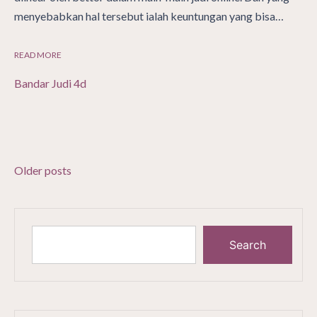
BO
menyebabkan hal tersebut ialah keuntungan yang bisa…
TE
DEP
50
READ MORE
TE
Bandar Judi 4d
Posts
Older posts
navigation
Search