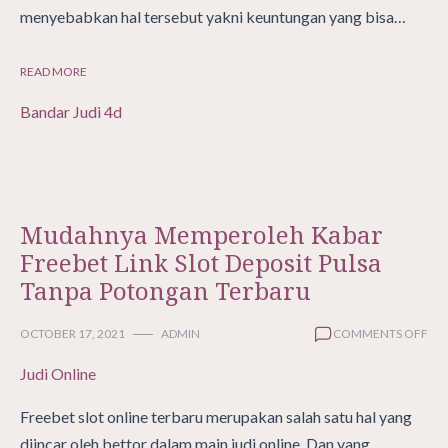
menyebabkan hal tersebut yakni keuntungan yang bisa…
DEP
10
TE
READ MORE
Bandar Judi 4d
Mudahnya Memperoleh Kabar
Freebet Link Slot Deposit Pulsa
Tanpa Potongan Terbaru
ON
OCTOBER 17, 2021
ADMIN
COMMENTS OFF
MU
Judi Online
ME
KA
FR
Freebet slot online terbaru merupakan salah satu hal yang
LIN
diincar oleh bettor dalam main judi online. Dan yang