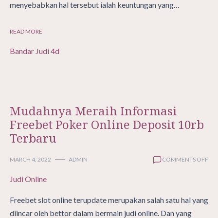
menyebabkan hal tersebut ialah keuntungan yang…
DEP
PU
TA
READ MORE
PO
TE
Bandar Judi 4d
Mudahnya Meraih Informasi
Freebet Poker Online Deposit 10rb
Terbaru
ON
MARCH 4, 2022
ADMIN
COMMENTS OFF
MU
Judi Online
ME
IN
FR
Freebet slot online terupdate merupakan salah satu hal yang
PO
diincar oleh bettor dalam bermain judi online. Dan yang
ON