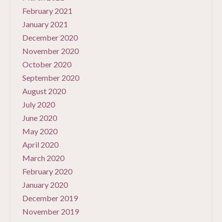
February 2021
January 2021
December 2020
November 2020
October 2020
September 2020
August 2020
July 2020
June 2020
May 2020
April 2020
March 2020
February 2020
January 2020
December 2019
November 2019