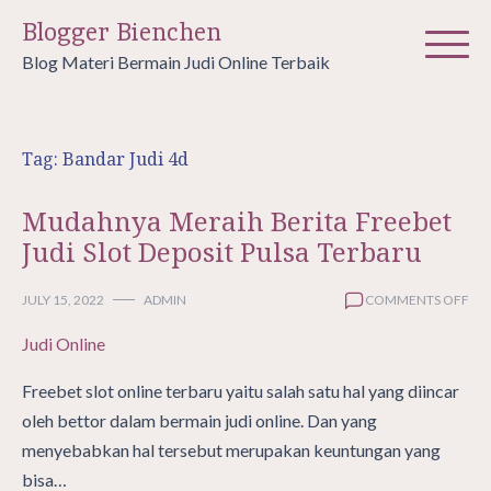
Skip
Blogger Bienchen
to
Blog Materi Bermain Judi Online Terbaik
content
Tag:
Bandar Judi 4d
Mudahnya Meraih Berita Freebet
Judi Slot Deposit Pulsa Terbaru
ON
JULY 15, 2022
ADMIN
COMMENTS OFF
MU
Judi Online
ME
BER
FR
Freebet slot online terbaru yaitu salah satu hal yang diincar
JUD
oleh bettor dalam bermain judi online. Dan yang
SLO
menyebabkan hal tersebut merupakan keuntungan yang
DEP
PU
bisa…