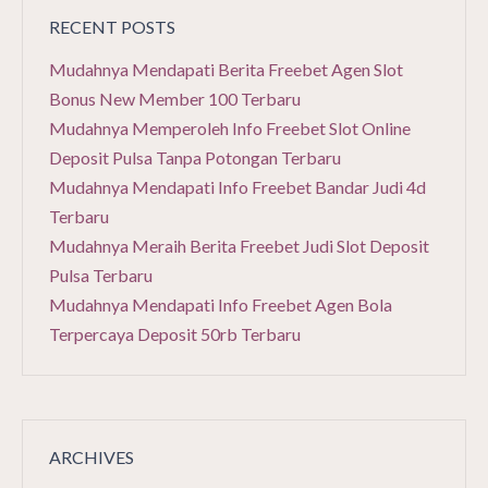
RECENT POSTS
Mudahnya Mendapati Berita Freebet Agen Slot
Bonus New Member 100 Terbaru
Mudahnya Memperoleh Info Freebet Slot Online
Deposit Pulsa Tanpa Potongan Terbaru
Mudahnya Mendapati Info Freebet Bandar Judi 4d
Terbaru
Mudahnya Meraih Berita Freebet Judi Slot Deposit
Pulsa Terbaru
Mudahnya Mendapati Info Freebet Agen Bola
Terpercaya Deposit 50rb Terbaru
ARCHIVES