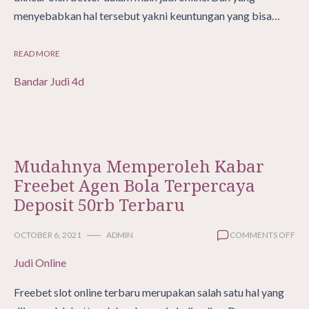
SLO
menyebabkan hal tersebut yakni keuntungan yang bisa…
DEP
PU
TA
READ MORE
PO
TE
Bandar Judi 4d
Mudahnya Memperoleh Kabar
Freebet Agen Bola Terpercaya
Deposit 50rb Terbaru
ON
OCTOBER 6, 2021
ADMIN
COMMENTS OFF
MU
Judi Online
ME
KA
FR
Freebet slot online terbaru merupakan salah satu hal yang
AG