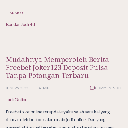
TE
READ MORE
Bandar Judi 4d
Mudahnya Memperoleh Berita
Freebet Joker123 Deposit Pulsa
Tanpa Potongan Terbaru
ON
JUNE 25, 2022
ADMIN
COMMENTS OFF
MU
Judi Online
ME
BER
FR
Freebet slot online terupdate yaitu salah satu hal yang
JO
diincar oleh bettor dalam main judi online. Dan yang
DEP
menyebabkan hal tersebut merupakan keuntungan yang
PU