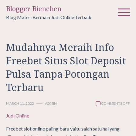
Skip
Blogger Bienchen
to
Blog Materi Bermain Judi Online Terbaik
content
Mudahnya Meraih Info
Freebet Situs Slot Deposit
Pulsa Tanpa Potongan
Terbaru
ON
MARCH 11, 2022
ADMIN
COMMENTS OFF
MU
Judi Online
ME
IN
FR
Freebet slot online paling baru yaitu salah satu hal yang
SIT