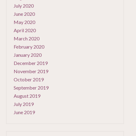
July 2020
June 2020
May 2020
April 2020
March 2020
February 2020
January 2020
December 2019
November 2019
October 2019
September 2019
August 2019
July 2019
June 2019