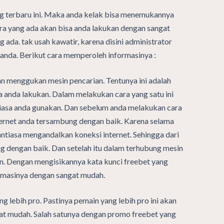
ang terbaru ini. Maka anda kelak bisa menemukannya
ra yang ada akan bisa anda lakukan dengan sangat
ada. tak usah kawatir, karena disini administrator
anda. Berikut cara memperoleh informasinya :
an menggukan mesin pencarian. Tentunya ini adalah
sa anda lakukan. Dalam melakukan cara yang satu ini
iasa anda gunakan. Dan sebelum anda melakukan cara
nternet anda tersambung dengan baik. Karena selama
ntiasa mengandalkan koneksi internet. Sehingga dari
g dengan baik. Dan setelah itu dalam terhubung mesin
n. Dengan mengisikannya kata kunci freebet yang
rmasinya dengan sangat mudah.
 lebih pro. Pastinya pemain yang lebih pro ini akan
at mudah. Salah satunya dengan promo freebet yang