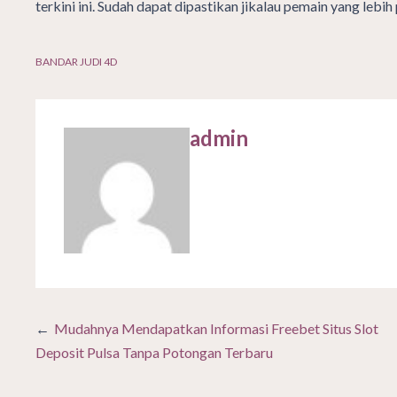
terkini ini. Sudah dapat dipastikan jikalau pemain yang lebih
BANDAR JUDI 4D
admin
Post
Mudahnya Mendapatkan Informasi Freebet Situs Slot
Deposit Pulsa Tanpa Potongan Terbaru
navigation