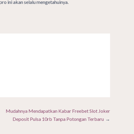
 pro ini akan selalu mengetahuinya.
Mudahnya Mendapatkan Kabar Freebet Slot Joker
Deposit Pulsa 10rb Tanpa Potongan Terbaru