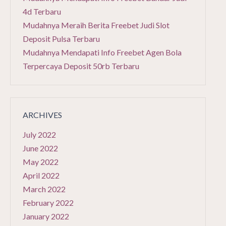
4d Terbaru
Mudahnya Meraih Berita Freebet Judi Slot
Deposit Pulsa Terbaru
Mudahnya Mendapati Info Freebet Agen Bola
Terpercaya Deposit 50rb Terbaru
ARCHIVES
July 2022
June 2022
May 2022
April 2022
March 2022
February 2022
January 2022