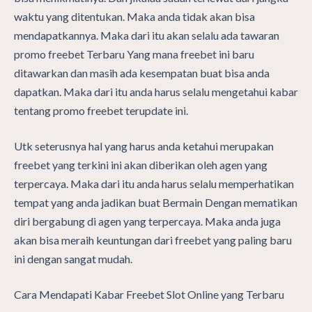
waktu yang ditentukan. Maka anda tidak akan bisa
mendapatkannya. Maka dari itu akan selalu ada tawaran
promo freebet Terbaru Yang mana freebet ini baru
ditawarkan dan masih ada kesempatan buat bisa anda
dapatkan. Maka dari itu anda harus selalu mengetahui kabar
tentang promo freebet terupdate ini.
Utk seterusnya hal yang harus anda ketahui merupakan
freebet yang terkini ini akan diberikan oleh agen yang
terpercaya. Maka dari itu anda harus selalu memperhatikan
tempat yang anda jadikan buat Bermain Dengan mematikan
diri bergabung di agen yang terpercaya. Maka anda juga
akan bisa meraih keuntungan dari freebet yang paling baru
ini dengan sangat mudah.
Cara Mendapati Kabar Freebet Slot Online yang Terbaru