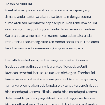
ulasan berikut ini :
Freebet merupakan salah satu tawaran dari agen yang
dimana anda nantinya akan bisa bermain dengan cuma-
cuma atau tak membayar sepeserpun. Dan tentunya hal ini
akan sangat menguntungkan anda dalam main judi online.
Karena selama memainkan games yang ada maka anda
kelak tidak usah mengeluarkan modal sedikitpun. Dan anda
bisa bermain serta memenangkan game yang ada.
Dan utk freebet yang terbaru ini, merupakan tawaran
freebet yang paling paling baru atau Terupdate Jadi
tawaran tersebut baru dikeluarkan oleh agen. Freebet ini
biasanya akan diberikan dalam promo. Dan tentunya yang
namanya promo akan ada jangka waktunya tersendiri buat
bisa mendapatkannya. Jikalau anda bisa mendapatkannya
dalam waktu promo yang ditentukan sehingga anda akan
bisa menikmatinya. Dan jikalau sudah terlewat dari jangka