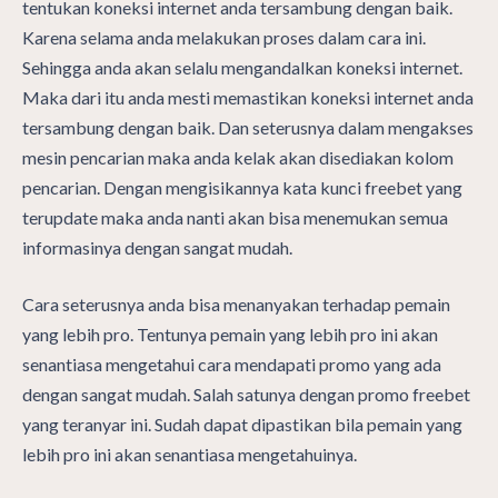
tentukan koneksi internet anda tersambung dengan baik.
Karena selama anda melakukan proses dalam cara ini.
Sehingga anda akan selalu mengandalkan koneksi internet.
Maka dari itu anda mesti memastikan koneksi internet anda
tersambung dengan baik. Dan seterusnya dalam mengakses
mesin pencarian maka anda kelak akan disediakan kolom
pencarian. Dengan mengisikannya kata kunci freebet yang
terupdate maka anda nanti akan bisa menemukan semua
informasinya dengan sangat mudah.
Cara seterusnya anda bisa menanyakan terhadap pemain
yang lebih pro. Tentunya pemain yang lebih pro ini akan
senantiasa mengetahui cara mendapati promo yang ada
dengan sangat mudah. Salah satunya dengan promo freebet
yang teranyar ini. Sudah dapat dipastikan bila pemain yang
lebih pro ini akan senantiasa mengetahuinya.