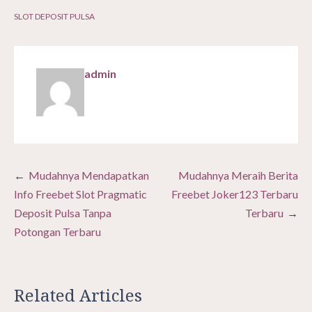
SLOT DEPOSIT PULSA
admin
Post
Mudahnya Mendapatkan
Mudahnya Meraih Berita
navigation
Info Freebet Slot Pragmatic
Freebet Joker123 Terbaru
Deposit Pulsa Tanpa
Terbaru
Potongan Terbaru
Related Articles