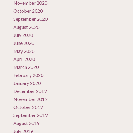
November 2020
October 2020
September 2020
August 2020
July 2020
June 2020
May 2020
April 2020
March 2020
February 2020
January 2020
December 2019
November 2019
October 2019
September 2019
August 2019
July 2019