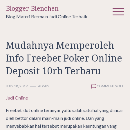
Skip
Blogger Bienchen
to
Blog Materi Bermain Judi Online Terbaik
content
Mudahnya Memperoleh
Info Freebet Poker Online
Deposit 10rb Terbaru
ON
JULY 18, 2019
ADMIN
COMMENTS OFF
MU
Judi Online
ME
IN
FR
Freebet slot online teranyar yaitu salah satu hal yang diincar
PO
oleh bettor dalam main-main judi online. Dan yang
ON
menyebabkan hal tersebut merupakan keuntungan yang
DEP