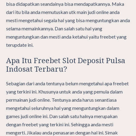
10
bisa didapatkan seandainya bisa mendapatkannya. Maka
TE
dari itu bila anda memutuskan utk main judi online anda
mesti mengetahui segala hal yang bisa menguntungkan anda
selama memainkannya. Dan salah satu hal yang
menguntungkan dan mesti anda ketahui yaitu freebet yang
terupdate ini.
Apa Itu Freebet Slot Deposit Pulsa
Indosat Terbaru?
Sebagian dari anda tentunya belum mengetahui apa freebet
yang terkini ini. Khusunya untuk anda yang pemula dalam
permainan judi online. Tentunya anda harus senantiasa
mengetahui seluruhnya hal yang menguntungkan dalam
games judi online ini. Dan salah satu halnya merupakan
dengan freebet yang terkini ini. Sehingga anda mesti
mengerti. Jikalau anda penasaran dengan hal ini. Simak