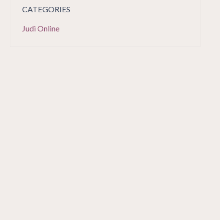
CATEGORIES
Judi Online