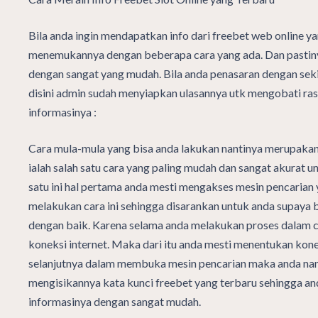
Bila anda ingin mendapatkan info dari freebet web online ya
menemukannya dengan beberapa cara yang ada. Dan pastinya
dengan sangat yang mudah. Bila anda penasaran dengan seki
disini admin sudah menyiapkan ulasannya utk mengobati ra
informasinya :
Cara mula-mula yang bisa anda lakukan nantinya merupakan
ialah salah satu cara yang paling mudah dan sangat akurat 
satu ini hal pertama anda mesti mengakses mesin pencarian
melakukan cara ini sehingga disarankan untuk anda supaya
dengan baik. Karena selama anda melakukan proses dalam c
koneksi internet. Maka dari itu anda mesti menentukan kon
selanjutnya dalam membuka mesin pencarian maka anda nan
mengisikannya kata kunci freebet yang terbaru sehingga a
informasinya dengan sangat mudah.