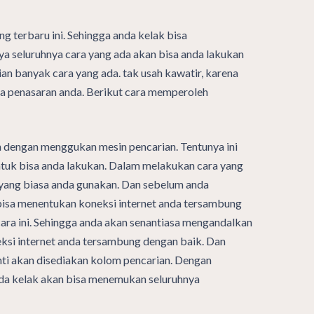
ng terbaru ini. Sehingga anda kelak bisa
 seluruhnya cara yang ada akan bisa anda lakukan
an banyak cara yang ada. tak usah kawatir, karena
sa penasaran anda. Berikut cara memperoleh
 dengan menggukan mesin pencarian. Tentunya ini
untuk bisa anda lakukan. Dalam melakukan cara yang
 yang biasa anda gunakan. Dan sebelum anda
 bisa menentukan koneksi internet anda tersambung
ara ini. Sehingga anda akan senantiasa mengandalkan
eksi internet anda tersambung dengan baik. Dan
ti akan disediakan kolom pencarian. Dengan
nda kelak akan bisa menemukan seluruhnya