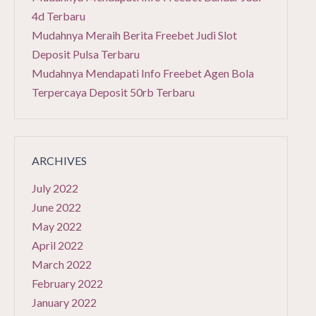
4d Terbaru
Mudahnya Meraih Berita Freebet Judi Slot
Deposit Pulsa Terbaru
Mudahnya Mendapati Info Freebet Agen Bola
Terpercaya Deposit 50rb Terbaru
ARCHIVES
July 2022
June 2022
May 2022
April 2022
March 2022
February 2022
January 2022