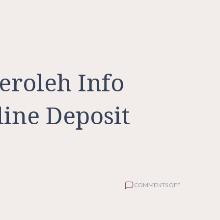
roleh Info
line Deposit
ON
COMMENTS OFF
MUDAHNYA
MEMPEROLE
INFO