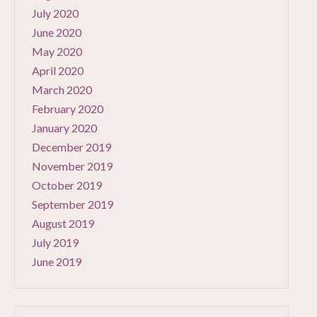
July 2020
June 2020
May 2020
April 2020
March 2020
February 2020
January 2020
December 2019
November 2019
October 2019
September 2019
August 2019
July 2019
June 2019