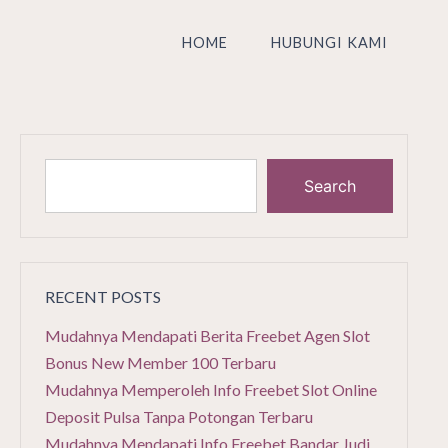
HOME
HUBUNGI KAMI
Search
RECENT POSTS
Mudahnya Mendapati Berita Freebet Agen Slot
Bonus New Member 100 Terbaru
Mudahnya Memperoleh Info Freebet Slot Online
Deposit Pulsa Tanpa Potongan Terbaru
H
Mudahnya Mendapati Info Freebet Bandar Judi