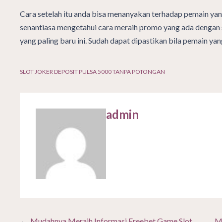
Cara setelah itu anda bisa menanyakan terhadap pemain yang
senantiasa mengetahui cara meraih promo yang ada dengan 
yang paling baru ini. Sudah dapat dipastikan bila pemain yan
SLOT JOKER DEPOSIT PULSA 5000 TANPA POTONGAN
admin
Mudahnya Meraih Informasi Freebet Game Slot
M