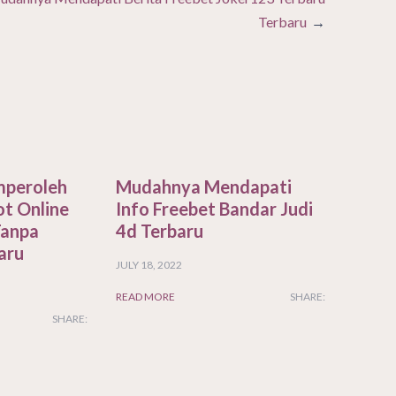
Terbaru
peroleh
Mudahnya Mendapati
ot Online
Info Freebet Bandar Judi
Tanpa
4d Terbaru
aru
JULY 18, 2022
READ MORE
SHARE:
SHARE: