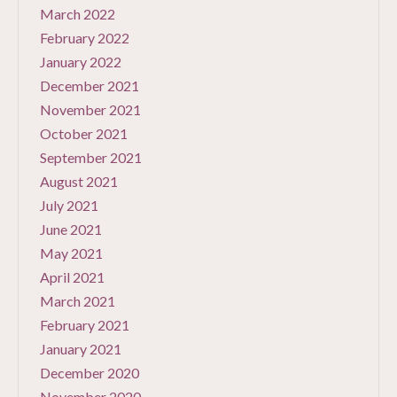
March 2022
February 2022
January 2022
December 2021
November 2021
October 2021
September 2021
August 2021
July 2021
June 2021
May 2021
April 2021
March 2021
February 2021
January 2021
December 2020
November 2020