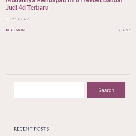
Judi 4d Terbaru
JULY 18, 2022
READ MORE
SHARE:
Search
RECENT POSTS