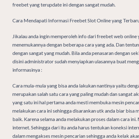
freebet yang terupdate ini dengan sangat mudah.
Cara Mendapati Informasi Freebet Slot Online yang Terbar
Jikalau anda ingin memperoleh info dari freebet web online 
menemukannya dengan beberapa cara yang ada. Dan tentuny
dengan sangat yang mudah. Bila anda penasaran dengan seki
disini administrator sudah menyiapkan ulasannya buat meng
informasinya :
Cara mula-mula yang bisa anda lakukan nantinya yaitu deng
merupakan salah satu cara yang paling mudah dan sangat ak
yang satu ini hal pertama anda mesti membuka mesin penca
melakukan cara ini sehingga disarankan utk anda biar bisa
baik. Karena selama anda melakukan proses dalam cara ini
internet. Sehingga dari itu anda harus tentukan koneksi in
dalam mengakses mesin pencarian sehingga anda kelak aka