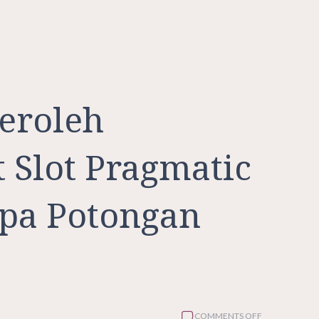
eroleh
 Slot Pragmatic
npa Potongan
ON
COMMENTS OFF