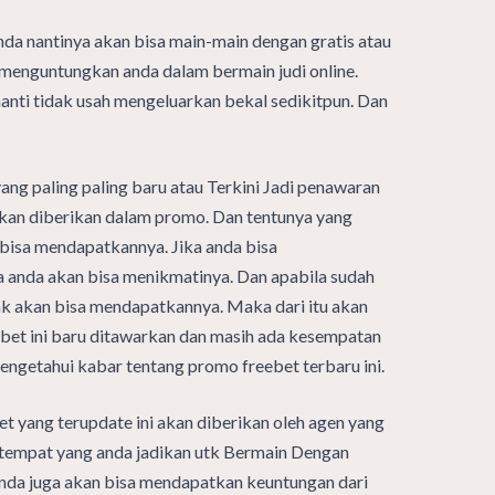
nda nantinya akan bisa main-main dengan gratis atau
 menguntungkan anda dalam bermain judi online.
nti tidak usah mengeluarkan bekal sedikitpun. Dan
yang paling paling baru atau Terkini Jadi penawaran
akan diberikan dalam promo. Dan tentunya yang
bisa mendapatkannya. Jika anda bisa
anda akan bisa menikmatinya. Dan apabila sudah
ak akan bisa mendapatkannya. Maka dari itu akan
ebet ini baru ditawarkan dan masih ada kesempatan
mengetahui kabar tentang promo freebet terbaru ini.
t yang terupdate ini akan diberikan oleh agen yang
n tempat yang anda jadikan utk Bermain Dengan
nda juga akan bisa mendapatkan keuntungan dari