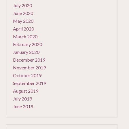
July 2020
June 2020
May 2020
April 2020
March 2020
February 2020
January 2020
December 2019
November 2019
October 2019
September 2019
August 2019
July 2019
June 2019