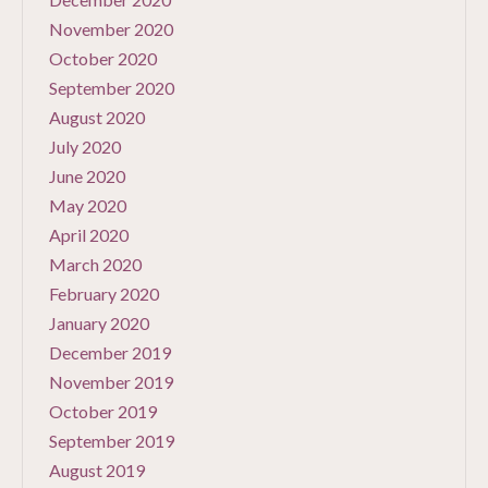
November 2020
October 2020
September 2020
August 2020
July 2020
June 2020
May 2020
April 2020
March 2020
February 2020
January 2020
December 2019
November 2019
October 2019
September 2019
August 2019