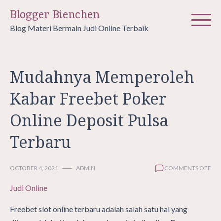
Skip
Blogger Bienchen
to
Blog Materi Bermain Judi Online Terbaik
content
Mudahnya Memperoleh
Kabar Freebet Poker
Online Deposit Pulsa
Terbaru
ON
OCTOBER 4, 2021
ADMIN
COMMENTS OFF
MU
Judi Online
ME
KA
FR
Freebet slot online terbaru adalah salah satu hal yang
PO