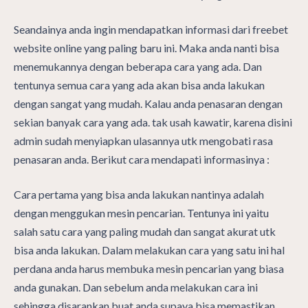
Seandainya anda ingin mendapatkan informasi dari freebet
website online yang paling baru ini. Maka anda nanti bisa
menemukannya dengan beberapa cara yang ada. Dan
tentunya semua cara yang ada akan bisa anda lakukan
dengan sangat yang mudah. Kalau anda penasaran dengan
sekian banyak cara yang ada. tak usah kawatir, karena disini
admin sudah menyiapkan ulasannya utk mengobati rasa
penasaran anda. Berikut cara mendapati informasinya :
Cara pertama yang bisa anda lakukan nantinya adalah
dengan menggukan mesin pencarian. Tentunya ini yaitu
salah satu cara yang paling mudah dan sangat akurat utk
bisa anda lakukan. Dalam melakukan cara yang satu ini hal
perdana anda harus membuka mesin pencarian yang biasa
anda gunakan. Dan sebelum anda melakukan cara ini
sehingga disarankan buat anda supaya bisa memastikan