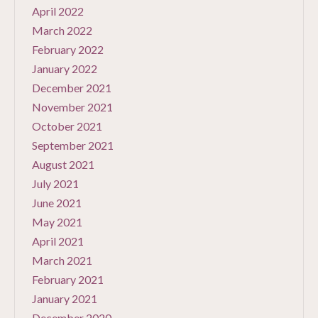
April 2022
March 2022
February 2022
January 2022
December 2021
November 2021
October 2021
September 2021
August 2021
July 2021
June 2021
May 2021
April 2021
March 2021
February 2021
January 2021
December 2020