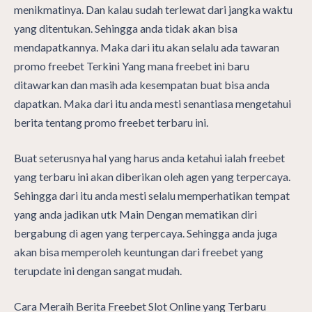
menikmatinya. Dan kalau sudah terlewat dari jangka waktu
yang ditentukan. Sehingga anda tidak akan bisa
mendapatkannya. Maka dari itu akan selalu ada tawaran
promo freebet Terkini Yang mana freebet ini baru
ditawarkan dan masih ada kesempatan buat bisa anda
dapatkan. Maka dari itu anda mesti senantiasa mengetahui
berita tentang promo freebet terbaru ini.
Buat seterusnya hal yang harus anda ketahui ialah freebet
yang terbaru ini akan diberikan oleh agen yang terpercaya.
Sehingga dari itu anda mesti selalu memperhatikan tempat
yang anda jadikan utk Main Dengan mematikan diri
bergabung di agen yang terpercaya. Sehingga anda juga
akan bisa memperoleh keuntungan dari freebet yang
terupdate ini dengan sangat mudah.
Cara Meraih Berita Freebet Slot Online yang Terbaru