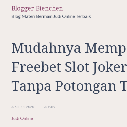
Skip
Blogger Bienchen
to
Blog Materi Bermain Judi Online Terbaik
content
Mudahnya Mempe
Freebet Slot Joke
Tanpa Potongan 
APRIL 13, 2020
ADMIN
Judi Online