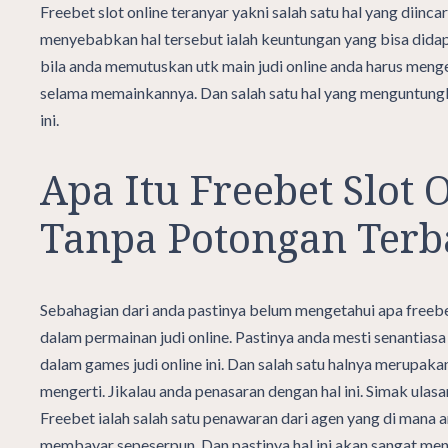
Freebet slot online teranyar yakni salah satu hal yang diinc
menyebabkan hal tersebut ialah keuntungan yang bisa dida
bila anda memutuskan utk main judi online anda harus meng
selama memainkannya. Dan salah satu hal yang menguntungka
ini.
Apa Itu Freebet Slot 
Tanpa Potongan Terb
Sebahagian dari anda pastinya belum mengetahui apa freebe
dalam permainan judi online. Pastinya anda mesti senantia
dalam games judi online ini. Dan salah satu halnya merupaka
mengerti. Jikalau anda penasaran dengan hal ini. Simak ulasan
Freebet ialah salah satu penawaran dari agen yang di mana 
membayar sepeserpun. Dan pastinya hal ini akan sangat men