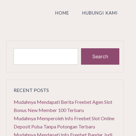
HOME
HUBUNGI KAMI
Search
RECENT POSTS
Mudahnya Mendapati Berita Freebet Agen Slot
Bonus New Member 100 Terbaru
Mudahnya Memperoleh Info Freebet Slot Online
Deposit Pulsa Tanpa Potongan Terbaru
H
Mudahnya Mendapati Info Freebet Bandar Judi