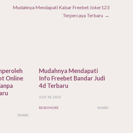
Mudahnya Mendapati Kabar Freebet Joker123
Terpercaya Terbaru
peroleh
Mudahnya Mendapati
ot Online
Info Freebet Bandar Judi
Tanpa
4d Terbaru
aru
JULY 18, 2022
READ MORE
SHARE:
SHARE: