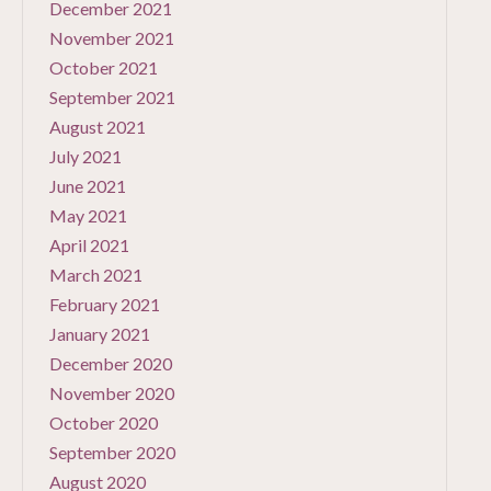
December 2021
November 2021
October 2021
September 2021
August 2021
July 2021
June 2021
May 2021
April 2021
March 2021
February 2021
January 2021
December 2020
November 2020
October 2020
September 2020
August 2020