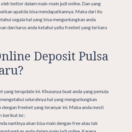
FREEBET
ar oleh bettor dalam main-main judi online. Dan yang
SLOT
patkan apabila bisa mendapatkannya. Maka dari itu
JOKER
etahui segala hal yang bisa menguntungkan anda
DEPOSIT
PULSA
n dan harus anda ketahui yaitu freebet yang terbaru
TANPA
POTONGAN
TERBARU
Online Deposit Pulsa
aru?
t yang terupdate ini. Khusunya buat anda yang pemula
sa mengetahui seluruhnya hal yang menguntungkan
n dengan freebet yang teranyar ini. Maka anda mesti
 berikut ini :
anda nantinya akan bisa main dengan free atau tak
guntungkan anda dalam main judi online. Karena