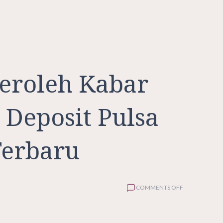
roleh Kabar
r Deposit Pulsa
Terbaru
ON
COMMENTS OFF
MUDAHNYA
MEMPEROLE
KABAR