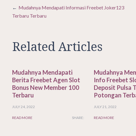
Post
Mudahnya Mendapati Informasi Freebet Joker123
Terbaru Terbaru
navigation
Related Articles
Mudahnya Mendapati
Mudahnya Mem
Berita Freebet Agen Slot
Info Freebet Sl
Bonus New Member 100
Deposit Pulsa 
Terbaru
Potongan Terb
JULY 24, 2022
JULY 21, 2022
READ MORE
SHARE:
READ MORE