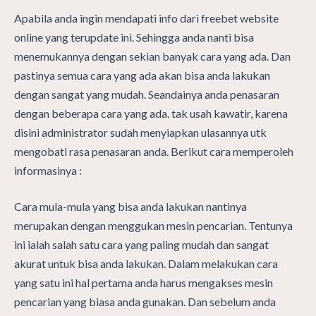
Apabila anda ingin mendapati info dari freebet website
online yang terupdate ini. Sehingga anda nanti bisa
menemukannya dengan sekian banyak cara yang ada. Dan
pastinya semua cara yang ada akan bisa anda lakukan
dengan sangat yang mudah. Seandainya anda penasaran
dengan beberapa cara yang ada. tak usah kawatir, karena
disini administrator sudah menyiapkan ulasannya utk
mengobati rasa penasaran anda. Berikut cara memperoleh
informasinya :
Cara mula-mula yang bisa anda lakukan nantinya
merupakan dengan menggukan mesin pencarian. Tentunya
ini ialah salah satu cara yang paling mudah dan sangat
akurat untuk bisa anda lakukan. Dalam melakukan cara
yang satu ini hal pertama anda harus mengakses mesin
pencarian yang biasa anda gunakan. Dan sebelum anda