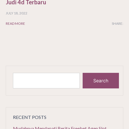
Judi 4d Terbaru
JULY 18, 2022
READ MORE
SHARE:
Search
RECENT POSTS
Mudahnya Mendapati Berita Freebet Agen Slot