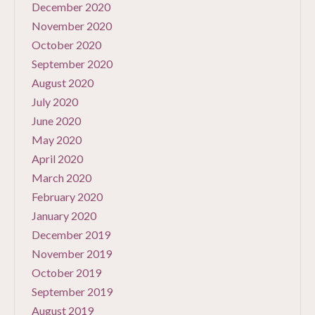
December 2020
November 2020
October 2020
September 2020
August 2020
July 2020
June 2020
May 2020
April 2020
March 2020
February 2020
January 2020
December 2019
November 2019
October 2019
September 2019
August 2019