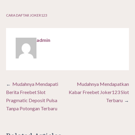
CARA DAFTAR JOKER123
admin
Post
Mudahnya Mendapati
Mudahnya Mendapatkan
navigation
Berita Freebet Slot
Kabar Freebet Joker123 Slot
Pragmatic Deposit Pulsa
Terbaru
Tanpa Potongan Terbaru