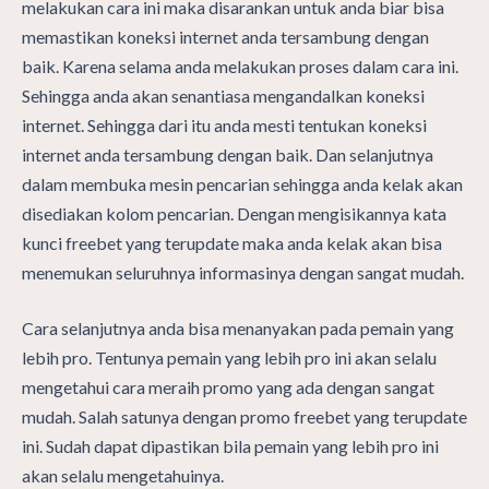
melakukan cara ini maka disarankan untuk anda biar bisa
memastikan koneksi internet anda tersambung dengan
baik. Karena selama anda melakukan proses dalam cara ini.
Sehingga anda akan senantiasa mengandalkan koneksi
internet. Sehingga dari itu anda mesti tentukan koneksi
internet anda tersambung dengan baik. Dan selanjutnya
dalam membuka mesin pencarian sehingga anda kelak akan
disediakan kolom pencarian. Dengan mengisikannya kata
kunci freebet yang terupdate maka anda kelak akan bisa
menemukan seluruhnya informasinya dengan sangat mudah.
Cara selanjutnya anda bisa menanyakan pada pemain yang
lebih pro. Tentunya pemain yang lebih pro ini akan selalu
mengetahui cara meraih promo yang ada dengan sangat
mudah. Salah satunya dengan promo freebet yang terupdate
ini. Sudah dapat dipastikan bila pemain yang lebih pro ini
akan selalu mengetahuinya.