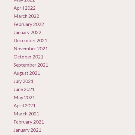
April 2022
March 2022
February 2022
January 2022
December 2021
November 2021
October 2021
September 2021
August 2021
July 2021
June 2021
May 2021
April 2021
March 2021
February 2021
January 2021