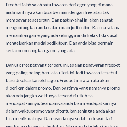
Freebet ialah salah satu tawaran dari agen yang di mana
anda nantinya akan bisa bermain dengan free atau tak
membayar sepeserpun. Dan pastinya hal ini akan sangat
menguntungkan anda dalam main judi online. Karena selama
memainkan game yang ada sehingga anda kelak tidak usah
mengeluarkan modal sedikitpun. Dan anda bisa bermain
serta memenangkan game yang ada.
Dan utk freebet yang terbaru ini, adalah penawaran freebet
yang paling paling baru atau Terkini Jadi tawaran tersebut
baru dikeluarkan oleh agen. Freebet ini rata-rata akan
diberikan dalam promo. Dan pastinya yang namanya promo
akan ada jangka waktunya tersendiri utk bisa
mendapatkannya. Seandainya anda bisa mendapatkannya
dalam waktu promo yang ditentukan sehingga anda akan
bisa menikmatinya. Dan seandainya sudah terlewat dari
jangka waktu yang ditentukan. Maka anda tidak akan bisa