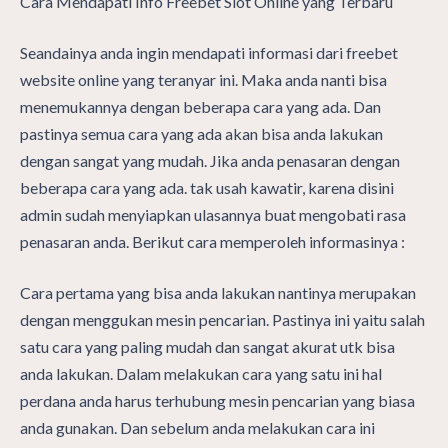
Cara Mendapati Info Freebet Slot Online yang Terbaru
Seandainya anda ingin mendapati informasi dari freebet
website online yang teranyar ini. Maka anda nanti bisa
menemukannya dengan beberapa cara yang ada. Dan
pastinya semua cara yang ada akan bisa anda lakukan
dengan sangat yang mudah. Jika anda penasaran dengan
beberapa cara yang ada. tak usah kawatir, karena disini
admin sudah menyiapkan ulasannya buat mengobati rasa
penasaran anda. Berikut cara memperoleh informasinya :
Cara pertama yang bisa anda lakukan nantinya merupakan
dengan menggukan mesin pencarian. Pastinya ini yaitu salah
satu cara yang paling mudah dan sangat akurat utk bisa
anda lakukan. Dalam melakukan cara yang satu ini hal
perdana anda harus terhubung mesin pencarian yang biasa
anda gunakan. Dan sebelum anda melakukan cara ini