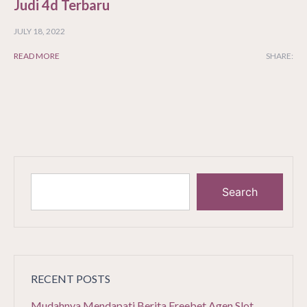
Judi 4d Terbaru
JULY 18, 2022
READ MORE
SHARE:
Search
RECENT POSTS
Mudahnya Mendapati Berita Freebet Agen Slot