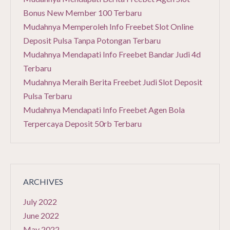
Bonus New Member 100 Terbaru
Mudahnya Memperoleh Info Freebet Slot Online
Deposit Pulsa Tanpa Potongan Terbaru
Mudahnya Mendapati Info Freebet Bandar Judi 4d
Terbaru
Mudahnya Meraih Berita Freebet Judi Slot Deposit
Pulsa Terbaru
Mudahnya Mendapati Info Freebet Agen Bola
Terpercaya Deposit 50rb Terbaru
ARCHIVES
July 2022
June 2022
May 2022