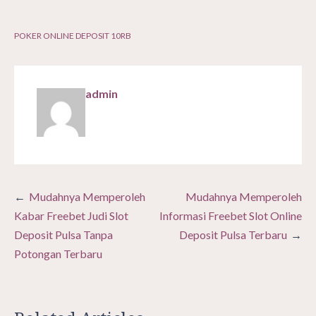
POKER ONLINE DEPOSIT 10RB
admin
Post
Mudahnya Memperoleh
Mudahnya Memperoleh
navigation
Kabar Freebet Judi Slot
Informasi Freebet Slot Online
Deposit Pulsa Tanpa
Deposit Pulsa Terbaru
Potongan Terbaru