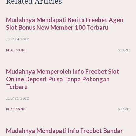
Related Articles
Mudahnya Mendapati Berita Freebet Agen
Slot Bonus New Member 100 Terbaru
JULY 24, 2022
READ MORE
SHARE:
Mudahnya Memperoleh Info Freebet Slot
Online Deposit Pulsa Tanpa Potongan
Terbaru
JULY 21, 2022
READ MORE
SHARE:
Mudahnya Mendapati Info Freebet Bandar