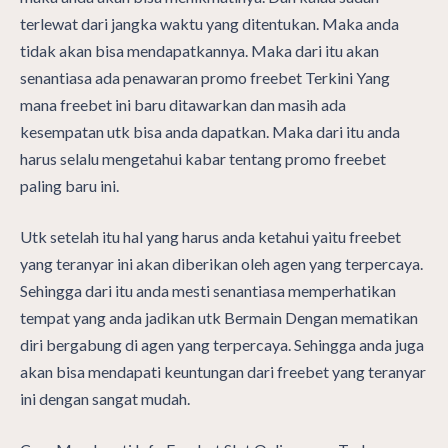
terlewat dari jangka waktu yang ditentukan. Maka anda
tidak akan bisa mendapatkannya. Maka dari itu akan
senantiasa ada penawaran promo freebet Terkini Yang
mana freebet ini baru ditawarkan dan masih ada
kesempatan utk bisa anda dapatkan. Maka dari itu anda
harus selalu mengetahui kabar tentang promo freebet
paling baru ini.
Utk setelah itu hal yang harus anda ketahui yaitu freebet
yang teranyar ini akan diberikan oleh agen yang terpercaya.
Sehingga dari itu anda mesti senantiasa memperhatikan
tempat yang anda jadikan utk Bermain Dengan mematikan
diri bergabung di agen yang terpercaya. Sehingga anda juga
akan bisa mendapati keuntungan dari freebet yang teranyar
ini dengan sangat mudah.