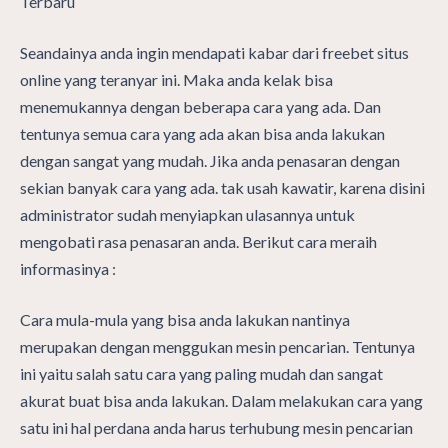
Terbaru
Seandainya anda ingin mendapati kabar dari freebet situs
online yang teranyar ini. Maka anda kelak bisa
menemukannya dengan beberapa cara yang ada. Dan
tentunya semua cara yang ada akan bisa anda lakukan
dengan sangat yang mudah. Jika anda penasaran dengan
sekian banyak cara yang ada. tak usah kawatir, karena disini
administrator sudah menyiapkan ulasannya untuk
mengobati rasa penasaran anda. Berikut cara meraih
informasinya :
Cara mula-mula yang bisa anda lakukan nantinya
merupakan dengan menggukan mesin pencarian. Tentunya
ini yaitu salah satu cara yang paling mudah dan sangat
akurat buat bisa anda lakukan. Dalam melakukan cara yang
satu ini hal perdana anda harus terhubung mesin pencarian