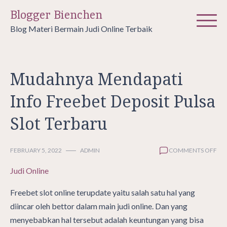
Skip
Blogger Bienchen
to
Blog Materi Bermain Judi Online Terbaik
content
Mudahnya Mendapati
Info Freebet Deposit Pulsa
Slot Terbaru
ON
FEBRUARY 5, 2022
ADMIN
COMMENTS OFF
MU
Judi Online
ME
IN
FR
Freebet slot online terupdate yaitu salah satu hal yang
DEP
diincar oleh bettor dalam main judi online. Dan yang
PU
menyebabkan hal tersebut adalah keuntungan yang bisa
SLO