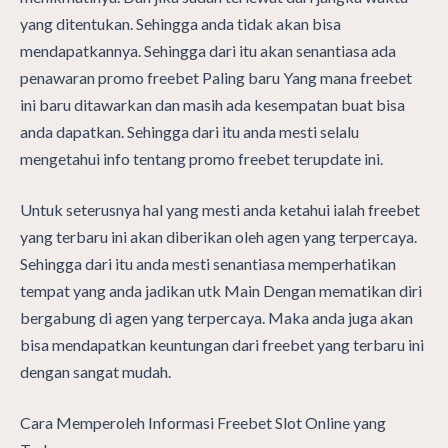
yang ditentukan. Sehingga anda tidak akan bisa
mendapatkannya. Sehingga dari itu akan senantiasa ada
penawaran promo freebet Paling baru Yang mana freebet
ini baru ditawarkan dan masih ada kesempatan buat bisa
anda dapatkan. Sehingga dari itu anda mesti selalu
mengetahui info tentang promo freebet terupdate ini.
Untuk seterusnya hal yang mesti anda ketahui ialah freebet
yang terbaru ini akan diberikan oleh agen yang terpercaya.
Sehingga dari itu anda mesti senantiasa memperhatikan
tempat yang anda jadikan utk Main Dengan mematikan diri
bergabung di agen yang terpercaya. Maka anda juga akan
bisa mendapatkan keuntungan dari freebet yang terbaru ini
dengan sangat mudah.
Cara Memperoleh Informasi Freebet Slot Online yang