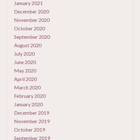
January 2021
December 2020
November 2020
October 2020
September 2020
August 2020
July 2020
June 2020
May 2020
April 2020
March 2020
February 2020
January 2020
December 2019
November 2019
October 2019
September 2019