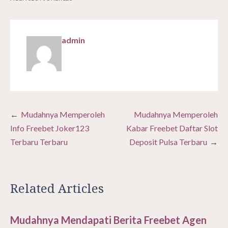
admin
Post
Mudahnya Memperoleh
Mudahnya Memperoleh
navigation
Info Freebet Joker123
Kabar Freebet Daftar Slot
Terbaru Terbaru
Deposit Pulsa Terbaru
Related Articles
Mudahnya Mendapati Berita Freebet Agen