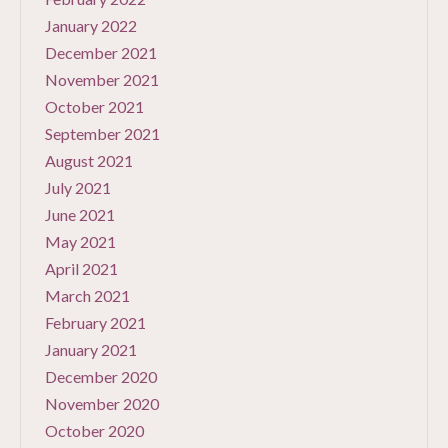
January 2022
December 2021
November 2021
October 2021
September 2021
August 2021
July 2021
June 2021
May 2021
April 2021
March 2021
February 2021
January 2021
December 2020
November 2020
October 2020