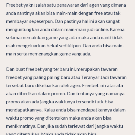
Freebet yakni salah satu penawaran dari agen yang dimana
anda nantinya akan bisa main-main dengan free atau tak
membayar sepeserpun. Dan pastinya hal ini akan sangat
menguntungkan anda dalam main-main judi online. Karena
selama memainkan game yang ada maka anda nanti tidak
usah mengeluarkan bekal sedikitpun. Dan anda bisa main-
main serta memenangkan game yang ada.
Dan buat freebet yang terbaru ini, merupakan tawaran
freebet yang paling paling baru atau Teranyar Jadi tawaran
tersebut baru dikeluarkan oleh agen. Freebet ini rata rata
akan diberikan dalam promo. Dan tentunya yang namanya
promo akan ada jangka waktunya tersendiri utk bisa
mendapatkannya. Kalau anda bisa mendapatkannya dalam
waktu promo yang ditentukan maka anda akan bisa
menikmatinya. Dan jika sudah terlewat dari jangka waktu
yang ditentukan. Maka anda tidak akan bisa