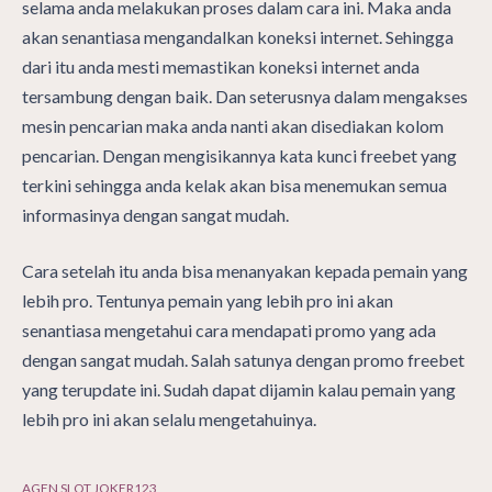
selama anda melakukan proses dalam cara ini. Maka anda
akan senantiasa mengandalkan koneksi internet. Sehingga
dari itu anda mesti memastikan koneksi internet anda
tersambung dengan baik. Dan seterusnya dalam mengakses
mesin pencarian maka anda nanti akan disediakan kolom
pencarian. Dengan mengisikannya kata kunci freebet yang
terkini sehingga anda kelak akan bisa menemukan semua
informasinya dengan sangat mudah.
Cara setelah itu anda bisa menanyakan kepada pemain yang
lebih pro. Tentunya pemain yang lebih pro ini akan
senantiasa mengetahui cara mendapati promo yang ada
dengan sangat mudah. Salah satunya dengan promo freebet
yang terupdate ini. Sudah dapat dijamin kalau pemain yang
lebih pro ini akan selalu mengetahuinya.
AGEN SLOT JOKER123