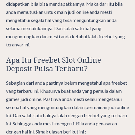
VIA
didapatkan bila bisa mendapatkannya. Maka dari itu bila
DA
anda memutuskan untuk main judi online anda mesti
TE
mengetahui segala hal yang bisa menguntungkan anda
selama memainkannya. Dan salah satu hal yang
menguntungkan dan mesti anda ketahui ialah freebet yang
teranyar ini.
Apa Itu Freebet Slot Online
Deposit Pulsa Terbaru?
Sebagian dari anda pastinya belum mengetahui apa freebet
yang terbaru ini. Khusunya buat anda yang pemula dalam
games judi online. Pastinya anda mesti selalu mengetahui
semua hal yang menguntungkan dalam permainan judi online
ini. Dan salah satu halnya ialah dengan freebet yang terbaru
ini. Sehingga anda mesti mengerti. Bila anda penasaran
dengan hal ini. Simak ulasan berikut ini :