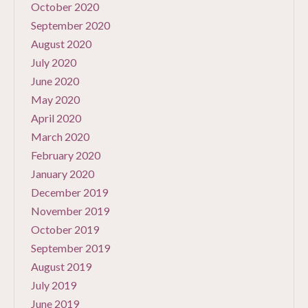
October 2020
September 2020
August 2020
July 2020
June 2020
May 2020
April 2020
March 2020
February 2020
January 2020
December 2019
November 2019
October 2019
September 2019
August 2019
July 2019
June 2019