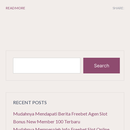
READ MORE
SHARE:
Search
RECENT POSTS
Mudahnya Mendapati Berita Freebet Agen Slot
Bonus New Member 100 Terbaru
Mudahnya Memperoleh Info Freebet Slot Online