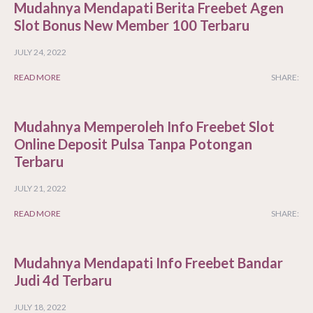
Mudahnya Mendapati Berita Freebet Agen
Slot Bonus New Member 100 Terbaru
JULY 24, 2022
READ MORE
SHARE:
Mudahnya Memperoleh Info Freebet Slot
Online Deposit Pulsa Tanpa Potongan
Terbaru
JULY 21, 2022
READ MORE
SHARE:
Mudahnya Mendapati Info Freebet Bandar
Judi 4d Terbaru
JULY 18, 2022