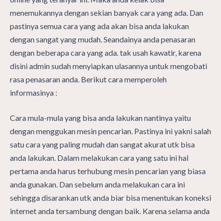
menemukannya dengan sekian banyak cara yang ada. Dan
pastinya semua cara yang ada akan bisa anda lakukan
dengan sangat yang mudah. Seandainya anda penasaran
dengan beberapa cara yang ada. tak usah kawatir, karena
disini admin sudah menyiapkan ulasannya untuk mengobati
rasa penasaran anda. Berikut cara memperoleh
informasinya :
Cara mula-mula yang bisa anda lakukan nantinya yaitu
dengan menggukan mesin pencarian. Pastinya ini yakni salah
satu cara yang paling mudah dan sangat akurat utk bisa
anda lakukan. Dalam melakukan cara yang satu ini hal
pertama anda harus terhubung mesin pencarian yang biasa
anda gunakan. Dan sebelum anda melakukan cara ini
sehingga disarankan utk anda biar bisa menentukan koneksi
internet anda tersambung dengan baik. Karena selama anda