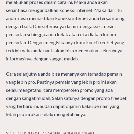
melakukan proses dalam cara ini. Maka anda akan
senantiasa mengandalkan koneksi internet. Maka dari itu
anda mesti memastikan koneksi internet anda tersambung
dengan baik. Dan seterusnya dalam mengakses mesin
pencarian sehingga anda kelak akan disediakan kolom
pencarian. Dengan mengisikannya kata kunci freebet yang
terkini maka anda nanti akan bisa menemukan seluruhnya
informasinya dengan sangat mudah.
Cara selanjutnya anda bisa menanyakan terhadap pemain
yang lebih pro. Pastinya pemain yang lebih pro ini akan
selalu mengetahui cara memperoleh promo yang ada
dengan sangat mudah. Salah satunya dengan promo freebet
yang terbaru ini. Sudah dapat dijamin kalau pemain yang
lebih pro ini akan selalu mengetahuinya.
SLOT JOKER DEPOSIT PULSA 10RB TANPA POTONGAN