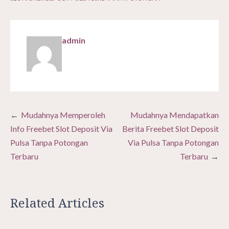
admin
Post
Mudahnya Memperoleh
Mudahnya Mendapatkan
navigation
Info Freebet Slot Deposit Via
Berita Freebet Slot Deposit
Pulsa Tanpa Potongan
Via Pulsa Tanpa Potongan
Terbaru
Terbaru
Related Articles