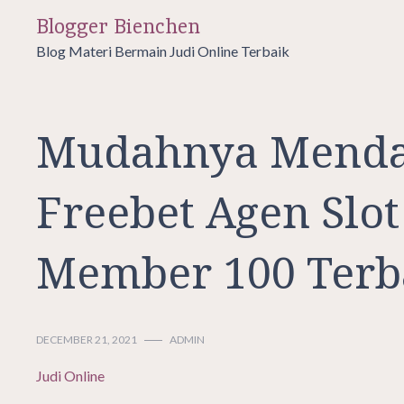
Skip
Blogger Bienchen
to
Blog Materi Bermain Judi Online Terbaik
content
Mudahnya Menda
Freebet Agen Slo
Member 100 Terb
DECEMBER 21, 2021
ADMIN
Judi Online