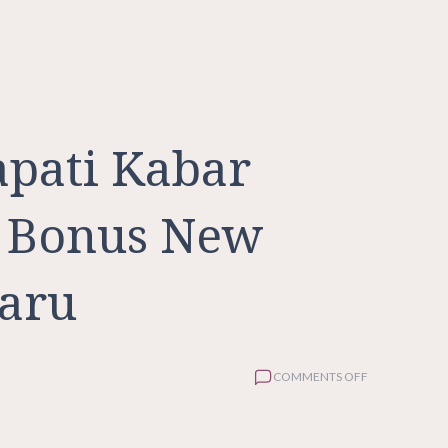
pati Kabar
t Bonus New
aru
ON
COMMENTS OFF
MUDAHNYA
MENDAPATI
KABAR