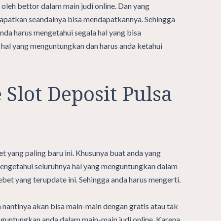
FREEBET
r oleh bettor dalam main judi online. Dan yang
AGEN
dapatkan seandainya bisa mendapatkannya. Sehingga
SLOT
anda harus mengetahui segala hal yang bisa
BONUS
NEW
hal yang menguntungkan dan harus anda ketahui
MEMBER
100
TERBARU
Slot Deposit Pulsa
t yang paling baru ini. Khusunya buat anda yang
 mengetahui seluruhnya hal yang menguntungkan dalam
eebet yang terupdate ini. Sehingga anda harus mengerti.
a nantinya akan bisa main-main dengan gratis atau tak
guntungkan anda dalam main-main judi online. Karena