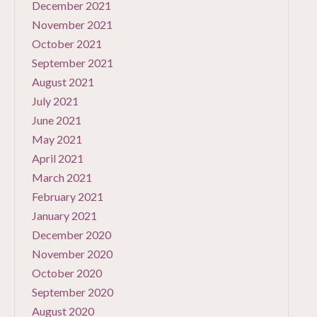
December 2021
November 2021
October 2021
September 2021
August 2021
July 2021
June 2021
May 2021
April 2021
March 2021
February 2021
January 2021
December 2020
November 2020
October 2020
September 2020
August 2020