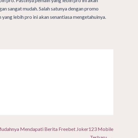
h pro. Pastinya pemain yang lebih pro ini akan
gan sangat mudah. Salah satunya dengan promo
n yang lebih pro ini akan senantiasa mengetahuinya.
udahnya Mendapati Berita Freebet Joker123 Mobile
Terbaru