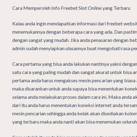
Cara Memperoleh Info Freebet Slot Online yang Terbaru
Kalau anda ingin mendapatkan informasi dari freebet website
menemukannya dengan beberapa cara yang ada. Dan pastinya
dengan sangat yang mudah. Jika anda penasaran dengan beber
admin sudah menyiapkan ulasannya buat mengobati rasa pen
Cara pertama yang bisa anda lakukan nantinya yakni dengan 
satu cara yang paling mudah dan sangat akurat untuk bisa a
pertama anda harus mengakses mesin pencarian yang biasa 
maka disarankan untuk anda supaya bisa menentukan koneks
selama anda melakukan proses dalam cara ini. Maka anda ak
dari itu anda harus menentukan koneksi internet anda ter
mesin pencarian sehingga anda kelak akan disediakan kolo
yang terbaru maka anda nanti akan bisa menemukan seluruh