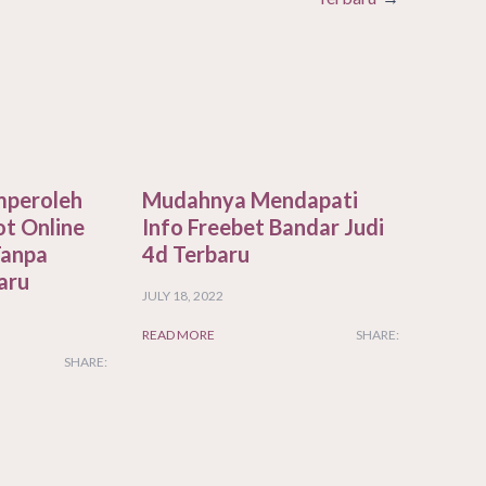
peroleh
Mudahnya Mendapati
ot Online
Info Freebet Bandar Judi
Tanpa
4d Terbaru
aru
JULY 18, 2022
READ MORE
SHARE:
SHARE: