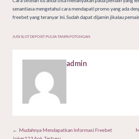
Cara setelah itu anda bisa menanyakan pada pemain yang lebi
senantiasa mengetahui cara mendapati promo yang ada den
freebet yang teranyar ini. Sudah dapat dijamin jikalau pemai
JUDI SLOT DEPOSIT PULSA TANPA POTONGAN
admin
Post
Mudahnya Mendapatkan Informasi Freebet
M
Joker123 Apk Terbaru