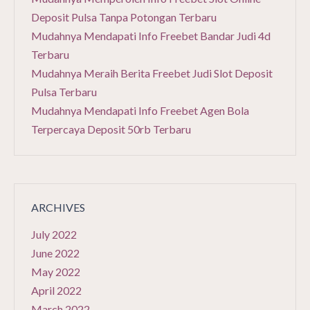
Deposit Pulsa Tanpa Potongan Terbaru
Mudahnya Mendapati Info Freebet Bandar Judi 4d
Terbaru
Mudahnya Meraih Berita Freebet Judi Slot Deposit
Pulsa Terbaru
Mudahnya Mendapati Info Freebet Agen Bola
Terpercaya Deposit 50rb Terbaru
ARCHIVES
July 2022
June 2022
May 2022
April 2022
March 2022