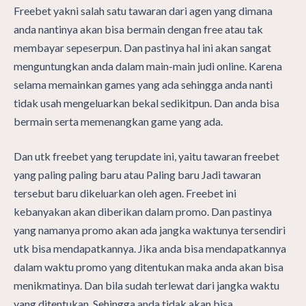
Freebet yakni salah satu tawaran dari agen yang dimana
anda nantinya akan bisa bermain dengan free atau tak
membayar sepeserpun. Dan pastinya hal ini akan sangat
menguntungkan anda dalam main-main judi online. Karena
selama memainkan games yang ada sehingga anda nanti
tidak usah mengeluarkan bekal sedikitpun. Dan anda bisa
bermain serta memenangkan game yang ada.
Dan utk freebet yang terupdate ini, yaitu tawaran freebet
yang paling paling baru atau Paling baru Jadi tawaran
tersebut baru dikeluarkan oleh agen. Freebet ini
kebanyakan akan diberikan dalam promo. Dan pastinya
yang namanya promo akan ada jangka waktunya tersendiri
utk bisa mendapatkannya. Jika anda bisa mendapatkannya
dalam waktu promo yang ditentukan maka anda akan bisa
menikmatinya. Dan bila sudah terlewat dari jangka waktu
yang ditentukan. Sehingga anda tidak akan bisa