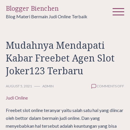
Skip
Blogger Bienchen
to
Blog Materi Bermain Judi Online Terbaik
content
Mudahnya Mendapati
Kabar Freebet Agen Slot
Joker123 Terbaru
ON
AUGUST 5, 2021
ADMIN
COMMENTS OFF
MU
Judi Online
ME
KA
FR
Freebet slot online teranyar yaitu salah satu hal yang diincar
AG
oleh bettor dalam bermain judi online. Dan yang
SLO
menyebabkan hal tersebut adalah keuntungan yang bisa
JO