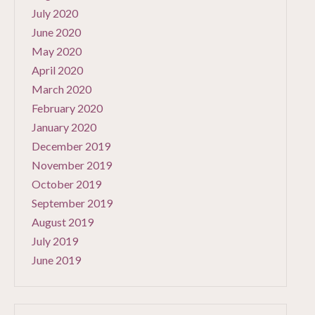
July 2020
June 2020
May 2020
April 2020
March 2020
February 2020
January 2020
December 2019
November 2019
October 2019
September 2019
August 2019
July 2019
June 2019