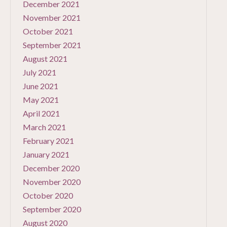
December 2021
November 2021
October 2021
September 2021
August 2021
July 2021
June 2021
May 2021
April 2021
March 2021
February 2021
January 2021
December 2020
November 2020
October 2020
September 2020
August 2020