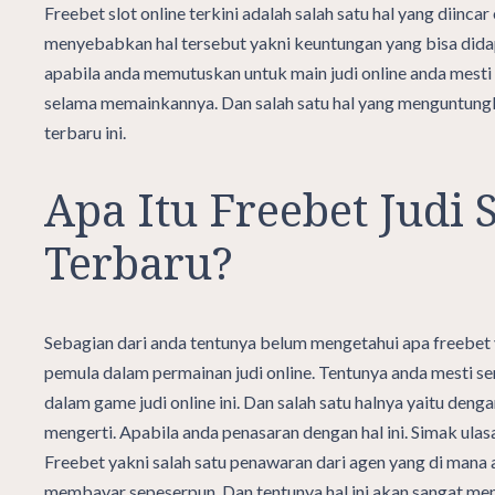
Freebet slot online terkini adalah salah satu hal yang diinca
menyebabkan hal tersebut yakni keuntungan yang bisa dida
apabila anda memutuskan untuk main judi online anda mest
selama memainkannya. Dan salah satu hal yang menguntung
terbaru ini.
Apa Itu Freebet Judi 
Terbaru?
Sebagian dari anda tentunya belum mengetahui apa freebet 
pemula dalam permainan judi online. Tentunya anda mesti 
dalam game judi online ini. Dan salah satu halnya yaitu deng
mengerti. Apabila anda penasaran dengan hal ini. Simak ulasan
Freebet yakni salah satu penawaran dari agen yang di mana 
membayar sepeserpun. Dan tentunya hal ini akan sangat men