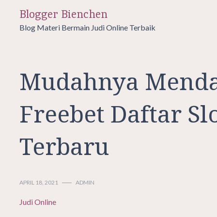
Skip
Blogger Bienchen
to
Blog Materi Bermain Judi Online Terbaik
content
Mudahnya Menda
Freebet Daftar Sl
Terbaru
APRIL 18, 2021
ADMIN
Judi Online