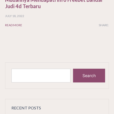
Judi 4d Terbaru
JULY 18, 2022
READ MORE
SHARE:
Search
RECENT POSTS