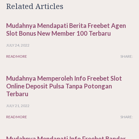
Related Articles
Mudahnya Mendapati Berita Freebet Agen
Slot Bonus New Member 100 Terbaru
JULY 24, 2022
READ MORE
SHARE:
Mudahnya Memperoleh Info Freebet Slot
Online Deposit Pulsa Tanpa Potongan
Terbaru
JULY 21, 2022
READ MORE
SHARE:
Mudahnya Mendapati Info Freebet Bandar