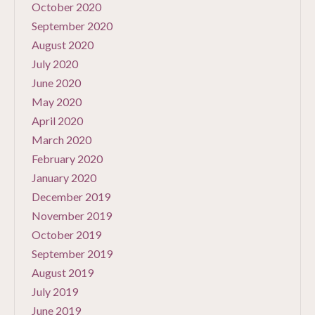
October 2020
September 2020
August 2020
July 2020
June 2020
May 2020
April 2020
March 2020
February 2020
January 2020
December 2019
November 2019
October 2019
September 2019
August 2019
July 2019
June 2019