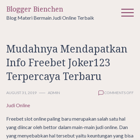
Skip
Blogger Bienchen
to
Blog Materi Bermain Judi Online Terbaik
content
Mudahnya Mendapatkan
Info Freebet Joker123
Terpercaya Terbaru
ON
AUGUST 31, 2019
ADMIN
COMMENTS OFF
MU
Judi Online
ME
IN
FR
Freebet slot online paling baru merupakan salah satu hal
JO
yang diincar oleh bettor dalam main-main judi online. Dan
TE
yang menyebabkan hal tersebut yaitu keuntungan yang bisa
TE