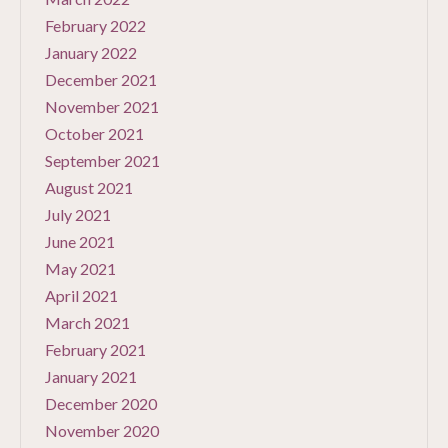
February 2022
January 2022
December 2021
November 2021
October 2021
September 2021
August 2021
July 2021
June 2021
May 2021
April 2021
March 2021
February 2021
January 2021
December 2020
November 2020