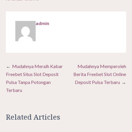
admin
Post
Mudahnya Meraih Kabar
Mudahnya Memperoleh
navigation
Freebet Situs Slot Deposit
Berita Freebet Slot Online
Pulsa Tanpa Potongan
Deposit Pulsa Terbaru
Terbaru
Related Articles