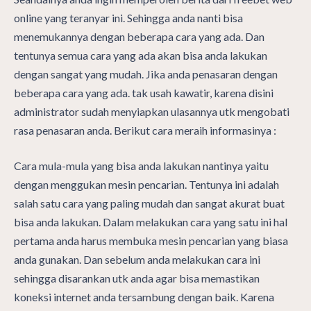
online yang teranyar ini. Sehingga anda nanti bisa
menemukannya dengan beberapa cara yang ada. Dan
tentunya semua cara yang ada akan bisa anda lakukan
dengan sangat yang mudah. Jika anda penasaran dengan
beberapa cara yang ada. tak usah kawatir, karena disini
administrator sudah menyiapkan ulasannya utk mengobati
rasa penasaran anda. Berikut cara meraih informasinya :
Cara mula-mula yang bisa anda lakukan nantinya yaitu
dengan menggukan mesin pencarian. Tentunya ini adalah
salah satu cara yang paling mudah dan sangat akurat buat
bisa anda lakukan. Dalam melakukan cara yang satu ini hal
pertama anda harus membuka mesin pencarian yang biasa
anda gunakan. Dan sebelum anda melakukan cara ini
sehingga disarankan utk anda agar bisa memastikan
koneksi internet anda tersambung dengan baik. Karena