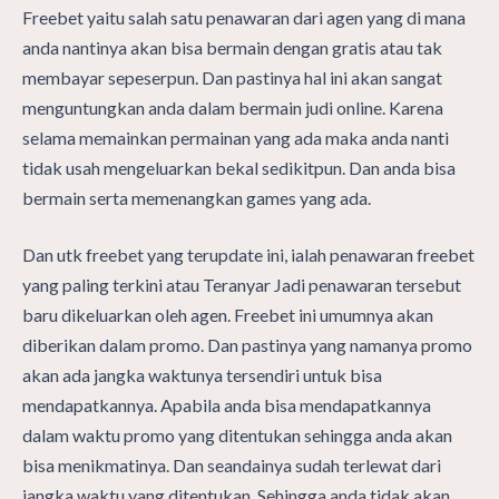
Freebet yaitu salah satu penawaran dari agen yang di mana
anda nantinya akan bisa bermain dengan gratis atau tak
membayar sepeserpun. Dan pastinya hal ini akan sangat
menguntungkan anda dalam bermain judi online. Karena
selama memainkan permainan yang ada maka anda nanti
tidak usah mengeluarkan bekal sedikitpun. Dan anda bisa
bermain serta memenangkan games yang ada.
Dan utk freebet yang terupdate ini, ialah penawaran freebet
yang paling terkini atau Teranyar Jadi penawaran tersebut
baru dikeluarkan oleh agen. Freebet ini umumnya akan
diberikan dalam promo. Dan pastinya yang namanya promo
akan ada jangka waktunya tersendiri untuk bisa
mendapatkannya. Apabila anda bisa mendapatkannya
dalam waktu promo yang ditentukan sehingga anda akan
bisa menikmatinya. Dan seandainya sudah terlewat dari
jangka waktu yang ditentukan. Sehingga anda tidak akan