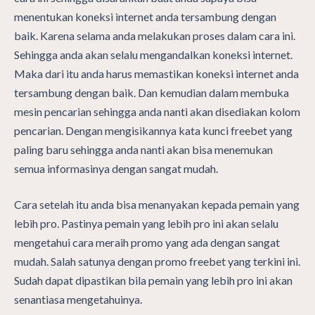
menentukan koneksi internet anda tersambung dengan
baik. Karena selama anda melakukan proses dalam cara ini.
Sehingga anda akan selalu mengandalkan koneksi internet.
Maka dari itu anda harus memastikan koneksi internet anda
tersambung dengan baik. Dan kemudian dalam membuka
mesin pencarian sehingga anda nanti akan disediakan kolom
pencarian. Dengan mengisikannya kata kunci freebet yang
paling baru sehingga anda nanti akan bisa menemukan
semua informasinya dengan sangat mudah.
Cara setelah itu anda bisa menanyakan kepada pemain yang
lebih pro. Pastinya pemain yang lebih pro ini akan selalu
mengetahui cara meraih promo yang ada dengan sangat
mudah. Salah satunya dengan promo freebet yang terkini ini.
Sudah dapat dipastikan bila pemain yang lebih pro ini akan
senantiasa mengetahuinya.