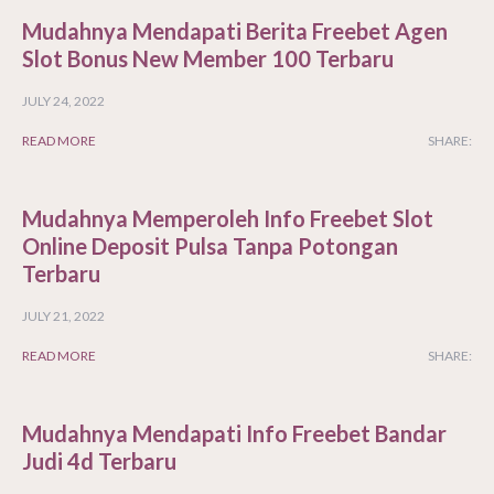
Mudahnya Mendapati Berita Freebet Agen
Slot Bonus New Member 100 Terbaru
JULY 24, 2022
READ MORE
SHARE:
Mudahnya Memperoleh Info Freebet Slot
Online Deposit Pulsa Tanpa Potongan
Terbaru
JULY 21, 2022
READ MORE
SHARE:
Mudahnya Mendapati Info Freebet Bandar
Judi 4d Terbaru