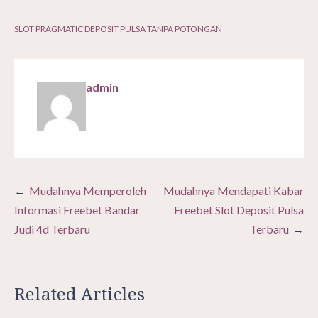
SLOT PRAGMATIC DEPOSIT PULSA TANPA POTONGAN
admin
Post
Mudahnya Memperoleh
Mudahnya Mendapati Kabar
navigation
Informasi Freebet Bandar
Freebet Slot Deposit Pulsa
Judi 4d Terbaru
Terbaru
Related Articles