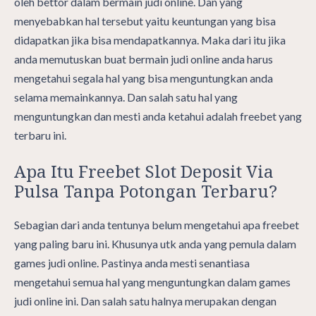
oleh bettor dalam bermain judi online. Dan yang
SLO
menyebabkan hal tersebut yaitu keuntungan yang bisa
BO
NE
didapatkan jika bisa mendapatkannya. Maka dari itu jika
ME
anda memutuskan buat bermain judi online anda harus
100
mengetahui segala hal yang bisa menguntungkan anda
TE
selama memainkannya. Dan salah satu hal yang
menguntungkan dan mesti anda ketahui adalah freebet yang
terbaru ini.
Apa Itu Freebet Slot Deposit Via
Pulsa Tanpa Potongan Terbaru?
Sebagian dari anda tentunya belum mengetahui apa freebet
yang paling baru ini. Khusunya utk anda yang pemula dalam
games judi online. Pastinya anda mesti senantiasa
mengetahui semua hal yang menguntungkan dalam games
judi online ini. Dan salah satu halnya merupakan dengan