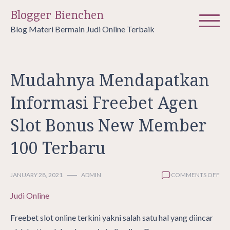
Skip
Blogger Bienchen
to
Blog Materi Bermain Judi Online Terbaik
content
Mudahnya Mendapatkan
Informasi Freebet Agen
Slot Bonus New Member
100 Terbaru
ON
JANUARY 28, 2021
ADMIN
COMMENTS OFF
MU
Judi Online
ME
IN
FR
Freebet slot online terkini yakni salah satu hal yang diincar
AG