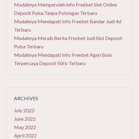
Mudahnya Memperoleh Info Freebet Slot Online
Deposit Pulsa Tanpa Potongan Terbaru
Mudahnya Mendapati Info Freebet Bandar Judi 4d
Terbaru
Mudahnya Meraih Berita Freebet Judi Slot Deposit
Pulsa Terbaru
Mudahnya Mendapati Info Freebet Agen Bola
Terpercaya Deposit 50rb Terbaru
ARCHIVES
July 2022
June 2022
May 2022
April 2022