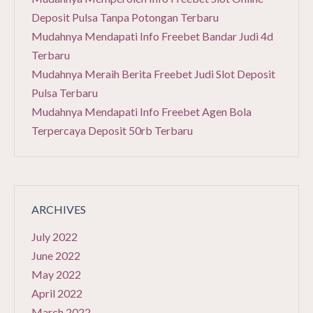
Deposit Pulsa Tanpa Potongan Terbaru
Mudahnya Mendapati Info Freebet Bandar Judi 4d
Terbaru
Mudahnya Meraih Berita Freebet Judi Slot Deposit
Pulsa Terbaru
Mudahnya Mendapati Info Freebet Agen Bola
Terpercaya Deposit 50rb Terbaru
ARCHIVES
July 2022
June 2022
May 2022
April 2022
March 2022