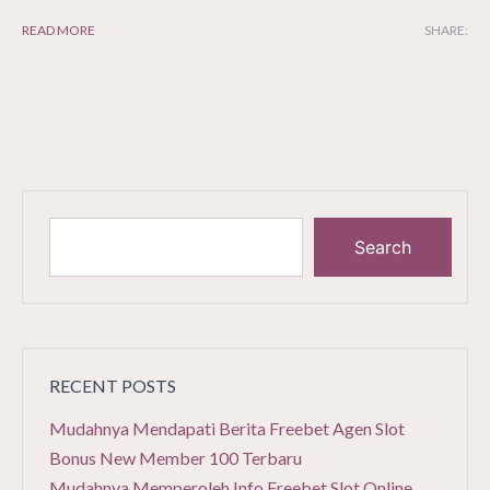
READ MORE
SHARE:
Search
RECENT POSTS
Mudahnya Mendapati Berita Freebet Agen Slot
Bonus New Member 100 Terbaru
Mudahnya Memperoleh Info Freebet Slot Online