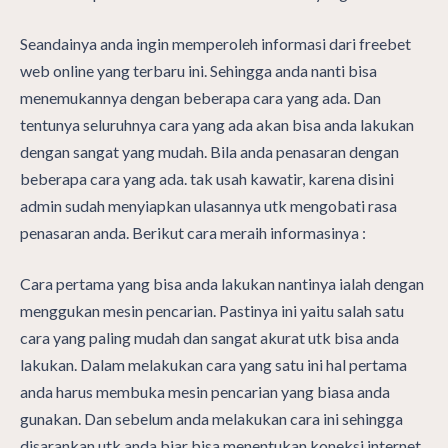
Seandainya anda ingin memperoleh informasi dari freebet
web online yang terbaru ini. Sehingga anda nanti bisa
menemukannya dengan beberapa cara yang ada. Dan
tentunya seluruhnya cara yang ada akan bisa anda lakukan
dengan sangat yang mudah. Bila anda penasaran dengan
beberapa cara yang ada. tak usah kawatir, karena disini
admin sudah menyiapkan ulasannya utk mengobati rasa
penasaran anda. Berikut cara meraih informasinya :
Cara pertama yang bisa anda lakukan nantinya ialah dengan
menggukan mesin pencarian. Pastinya ini yaitu salah satu
cara yang paling mudah dan sangat akurat utk bisa anda
lakukan. Dalam melakukan cara yang satu ini hal pertama
anda harus membuka mesin pencarian yang biasa anda
gunakan. Dan sebelum anda melakukan cara ini sehingga
disarankan utk anda biar bisa menentukan koneksi internet