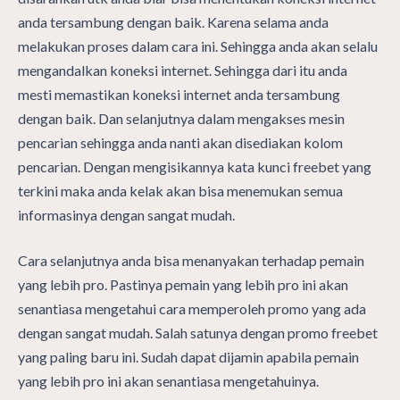
anda tersambung dengan baik. Karena selama anda
melakukan proses dalam cara ini. Sehingga anda akan selalu
mengandalkan koneksi internet. Sehingga dari itu anda
mesti memastikan koneksi internet anda tersambung
dengan baik. Dan selanjutnya dalam mengakses mesin
pencarian sehingga anda nanti akan disediakan kolom
pencarian. Dengan mengisikannya kata kunci freebet yang
terkini maka anda kelak akan bisa menemukan semua
informasinya dengan sangat mudah.
Cara selanjutnya anda bisa menanyakan terhadap pemain
yang lebih pro. Pastinya pemain yang lebih pro ini akan
senantiasa mengetahui cara memperoleh promo yang ada
dengan sangat mudah. Salah satunya dengan promo freebet
yang paling baru ini. Sudah dapat dijamin apabila pemain
yang lebih pro ini akan senantiasa mengetahuinya.