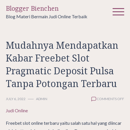
Skip
Blogger Bienchen
to
Blog Materi Bermain Judi Online Terbaik
content
Mudahnya Mendapatkan
Kabar Freebet Slot
Pragmatic Deposit Pulsa
Tanpa Potongan Terbaru
ON
JULY 6, 2022
ADMIN
COMMENTS OFF
MU
Judi Online
ME
KA
FR
Freebet slot online terbaru yaitu salah satu hal yang diincar
SLO