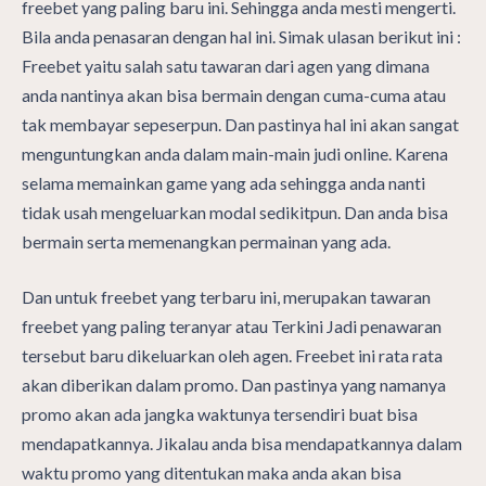
freebet yang paling baru ini. Sehingga anda mesti mengerti.
Bila anda penasaran dengan hal ini. Simak ulasan berikut ini :
Freebet yaitu salah satu tawaran dari agen yang dimana
anda nantinya akan bisa bermain dengan cuma-cuma atau
tak membayar sepeserpun. Dan pastinya hal ini akan sangat
menguntungkan anda dalam main-main judi online. Karena
selama memainkan game yang ada sehingga anda nanti
tidak usah mengeluarkan modal sedikitpun. Dan anda bisa
bermain serta memenangkan permainan yang ada.
Dan untuk freebet yang terbaru ini, merupakan tawaran
freebet yang paling teranyar atau Terkini Jadi penawaran
tersebut baru dikeluarkan oleh agen. Freebet ini rata rata
akan diberikan dalam promo. Dan pastinya yang namanya
promo akan ada jangka waktunya tersendiri buat bisa
mendapatkannya. Jikalau anda bisa mendapatkannya dalam
waktu promo yang ditentukan maka anda akan bisa