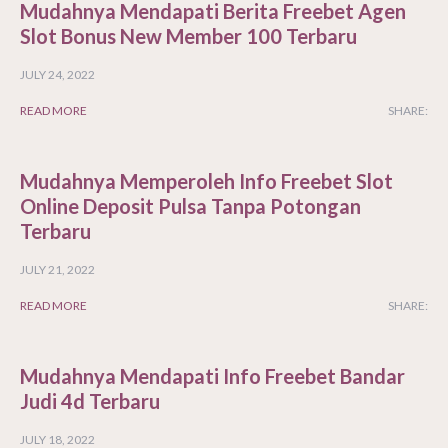
Mudahnya Mendapati Berita Freebet Agen
Slot Bonus New Member 100 Terbaru
JULY 24, 2022
READ MORE
SHARE:
Mudahnya Memperoleh Info Freebet Slot
Online Deposit Pulsa Tanpa Potongan
Terbaru
JULY 21, 2022
READ MORE
SHARE:
Mudahnya Mendapati Info Freebet Bandar
Judi 4d Terbaru
JULY 18, 2022