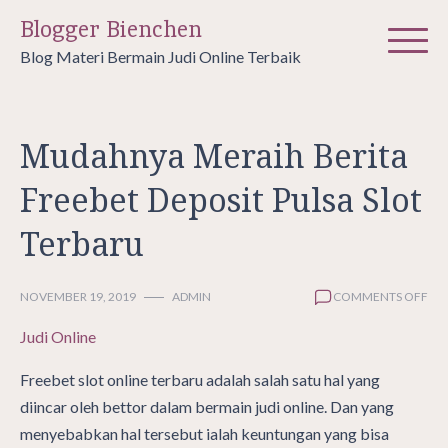
Skip
Blogger Bienchen
to
Blog Materi Bermain Judi Online Terbaik
content
Mudahnya Meraih Berita
Freebet Deposit Pulsa Slot
Terbaru
ON
NOVEMBER 19, 2019
ADMIN
COMMENTS OFF
MU
Judi Online
ME
BER
FR
Freebet slot online terbaru adalah salah satu hal yang
DEP
diincar oleh bettor dalam bermain judi online. Dan yang
PU
menyebabkan hal tersebut ialah keuntungan yang bisa
SLO