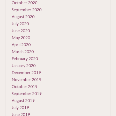
October 2020
September 2020
August 2020
July 2020
June 2020
May 2020
April 2020
March 2020
February 2020
January 2020
December 2019
November 2019
October 2019
September 2019
August 2019
July 2019
June 2019