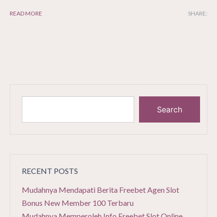
READ MORE
SHARE:
Search
RECENT POSTS
Mudahnya Mendapati Berita Freebet Agen Slot
Bonus New Member 100 Terbaru
Mudahnya Memperoleh Info Freebet Slot Online