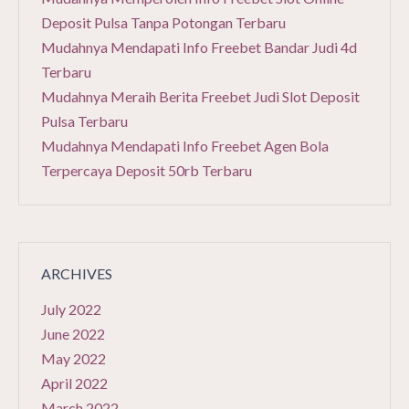
Deposit Pulsa Tanpa Potongan Terbaru
Mudahnya Mendapati Info Freebet Bandar Judi 4d
Terbaru
Mudahnya Meraih Berita Freebet Judi Slot Deposit
Pulsa Terbaru
Mudahnya Mendapati Info Freebet Agen Bola
Terpercaya Deposit 50rb Terbaru
ARCHIVES
July 2022
June 2022
May 2022
April 2022
March 2022