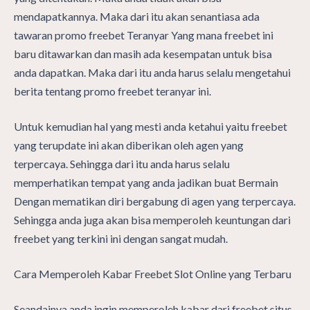
mendapatkannya. Maka dari itu akan senantiasa ada
tawaran promo freebet Teranyar Yang mana freebet ini
baru ditawarkan dan masih ada kesempatan untuk bisa
anda dapatkan. Maka dari itu anda harus selalu mengetahui
berita tentang promo freebet teranyar ini.
Untuk kemudian hal yang mesti anda ketahui yaitu freebet
yang terupdate ini akan diberikan oleh agen yang
terpercaya. Sehingga dari itu anda harus selalu
memperhatikan tempat yang anda jadikan buat Bermain
Dengan mematikan diri bergabung di agen yang terpercaya.
Sehingga anda juga akan bisa memperoleh keuntungan dari
freebet yang terkini ini dengan sangat mudah.
Cara Memperoleh Kabar Freebet Slot Online yang Terbaru
Seandainya anda ingin memperoleh kabar dari freebet situs