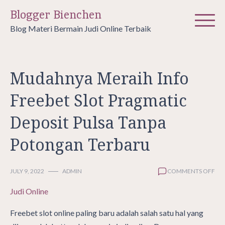
Skip
Blogger Bienchen
to
Blog Materi Bermain Judi Online Terbaik
content
Mudahnya Meraih Info
Freebet Slot Pragmatic
Deposit Pulsa Tanpa
Potongan Terbaru
ON
JULY 9, 2022
ADMIN
COMMENTS OFF
MU
Judi Online
ME
IN
FR
Freebet slot online paling baru adalah salah satu hal yang
SLO