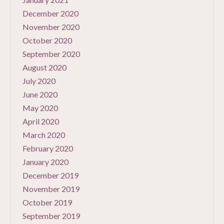
December 2020
November 2020
October 2020
September 2020
August 2020
July 2020
June 2020
May 2020
April 2020
March 2020
February 2020
January 2020
December 2019
November 2019
October 2019
September 2019