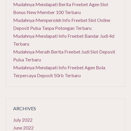
Mudahnya Mendapati Berita Freebet Agen Slot
Bonus New Member 100 Terbaru
Mudahnya Memperoleh Info Freebet Slot Online
Deposit Pulsa Tanpa Potongan Terbaru
Mudahnya Mendapati Info Freebet Bandar Judi 4d
Terbaru
Mudahnya Meraih Berita Freebet Judi Slot Deposit
Pulsa Terbaru
Mudahnya Mendapati Info Freebet Agen Bola
Terpercaya Deposit 50rb Terbaru
ARCHIVES
July 2022
June 2022