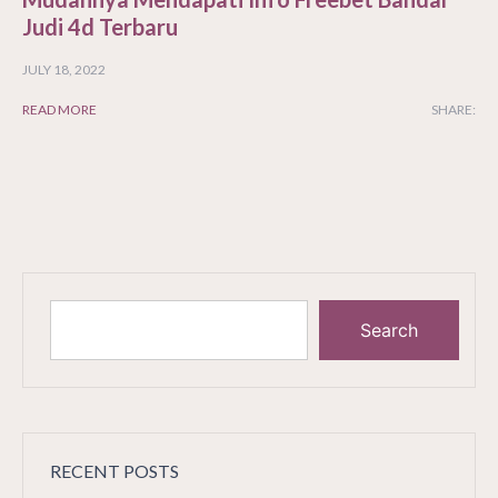
Judi 4d Terbaru
JULY 18, 2022
READ MORE
SHARE:
Search
RECENT POSTS