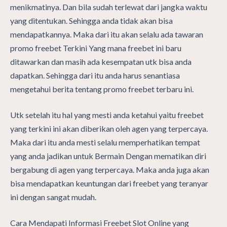
menikmatinya. Dan bila sudah terlewat dari jangka waktu
yang ditentukan. Sehingga anda tidak akan bisa
mendapatkannya. Maka dari itu akan selalu ada tawaran
promo freebet Terkini Yang mana freebet ini baru
ditawarkan dan masih ada kesempatan utk bisa anda
dapatkan. Sehingga dari itu anda harus senantiasa
mengetahui berita tentang promo freebet terbaru ini.
Utk setelah itu hal yang mesti anda ketahui yaitu freebet
yang terkini ini akan diberikan oleh agen yang terpercaya.
Maka dari itu anda mesti selalu memperhatikan tempat
yang anda jadikan untuk Bermain Dengan mematikan diri
bergabung di agen yang terpercaya. Maka anda juga akan
bisa mendapatkan keuntungan dari freebet yang teranyar
ini dengan sangat mudah.
Cara Mendapati Informasi Freebet Slot Online yang