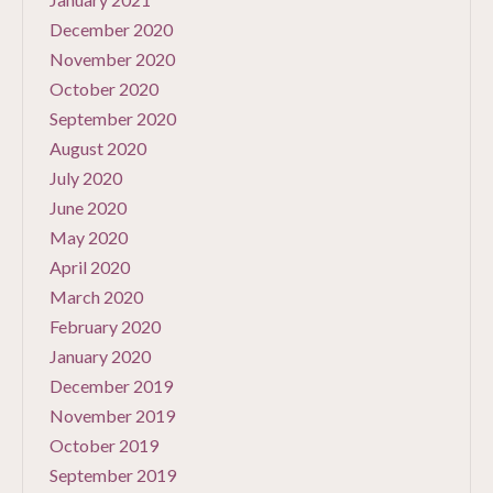
December 2020
November 2020
October 2020
September 2020
August 2020
July 2020
June 2020
May 2020
April 2020
March 2020
February 2020
January 2020
December 2019
November 2019
October 2019
September 2019