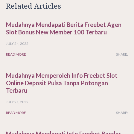
Related Articles
Mudahnya Mendapati Berita Freebet Agen
Slot Bonus New Member 100 Terbaru
JULY 24, 2022
READ MORE
SHARE:
Mudahnya Memperoleh Info Freebet Slot
Online Deposit Pulsa Tanpa Potongan
Terbaru
JULY 21, 2022
READ MORE
SHARE:
Mudahnya Mendapati Info Freebet Bandar