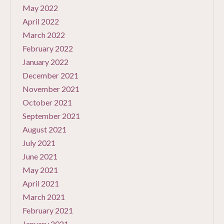
May 2022
April 2022
March 2022
February 2022
January 2022
December 2021
November 2021
October 2021
September 2021
August 2021
July 2021
June 2021
May 2021
April 2021
March 2021
February 2021
January 2021