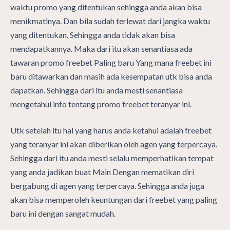
waktu promo yang ditentukan sehingga anda akan bisa
menikmatinya. Dan bila sudah terlewat dari jangka waktu
yang ditentukan. Sehingga anda tidak akan bisa
mendapatkannya. Maka dari itu akan senantiasa ada
tawaran promo freebet Paling baru Yang mana freebet ini
baru ditawarkan dan masih ada kesempatan utk bisa anda
dapatkan. Sehingga dari itu anda mesti senantiasa
mengetahui info tentang promo freebet teranyar ini.
Utk setelah itu hal yang harus anda ketahui adalah freebet
yang teranyar ini akan diberikan oleh agen yang terpercaya.
Sehingga dari itu anda mesti selalu memperhatikan tempat
yang anda jadikan buat Main Dengan mematikan diri
bergabung di agen yang terpercaya. Sehingga anda juga
akan bisa memperoleh keuntungan dari freebet yang paling
baru ini dengan sangat mudah.