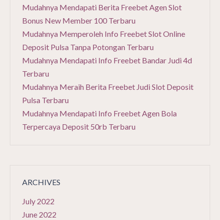
Mudahnya Mendapati Berita Freebet Agen Slot
Bonus New Member 100 Terbaru
Mudahnya Memperoleh Info Freebet Slot Online
Deposit Pulsa Tanpa Potongan Terbaru
Mudahnya Mendapati Info Freebet Bandar Judi 4d
Terbaru
Mudahnya Meraih Berita Freebet Judi Slot Deposit
Pulsa Terbaru
Mudahnya Mendapati Info Freebet Agen Bola
Terpercaya Deposit 50rb Terbaru
ARCHIVES
July 2022
June 2022