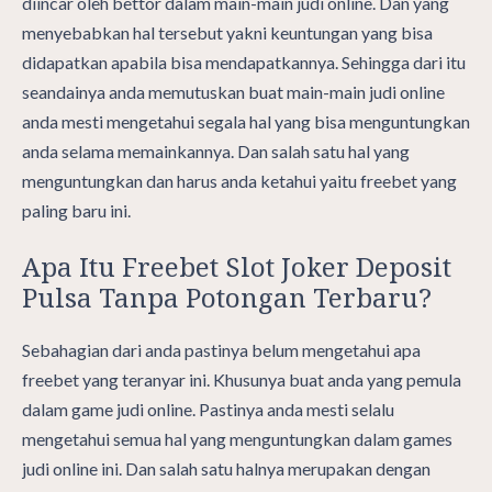
diincar oleh bettor dalam main-main judi online. Dan yang
ON
menyebabkan hal tersebut yakni keuntungan yang bisa
DEP
PU
didapatkan apabila bisa mendapatkannya. Sehingga dari itu
TA
seandainya anda memutuskan buat main-main judi online
PO
anda mesti mengetahui segala hal yang bisa menguntungkan
TE
anda selama memainkannya. Dan salah satu hal yang
menguntungkan dan harus anda ketahui yaitu freebet yang
paling baru ini.
Apa Itu Freebet Slot Joker Deposit
Pulsa Tanpa Potongan Terbaru?
Sebahagian dari anda pastinya belum mengetahui apa
freebet yang teranyar ini. Khusunya buat anda yang pemula
dalam game judi online. Pastinya anda mesti selalu
mengetahui semua hal yang menguntungkan dalam games
judi online ini. Dan salah satu halnya merupakan dengan