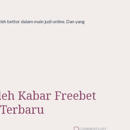
MUDAHNYA
MERAIH
INFO
FREEBET
 oleh bettor dalam main judi online. Dan yang
AGEN
SLOT
BONUS
NEW
MEMBER
100
TERBARU
h Kabar Freebet
 Terbaru
ON
COMMENTS OFF