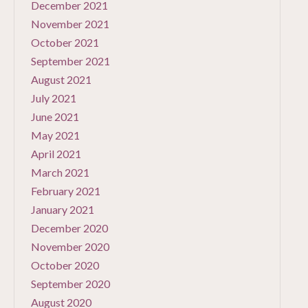
December 2021
November 2021
October 2021
September 2021
August 2021
July 2021
June 2021
May 2021
April 2021
March 2021
February 2021
January 2021
December 2020
November 2020
October 2020
September 2020
August 2020