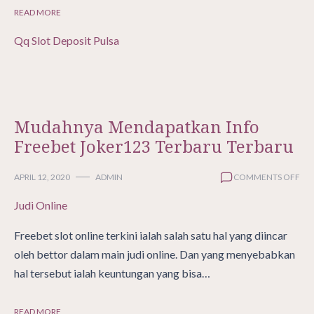
READ MORE
Qq Slot Deposit Pulsa
Mudahnya Mendapatkan Info
Freebet Joker123 Terbaru Terbaru
ON
APRIL 12, 2020
ADMIN
COMMENTS OFF
MU
Judi Online
ME
IN
FR
Freebet slot online terkini ialah salah satu hal yang diincar
JO
oleh bettor dalam main judi online. Dan yang menyebabkan
TE
hal tersebut ialah keuntungan yang bisa…
TE
READ MORE