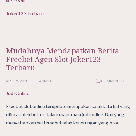
READ MORE
PO
TE
Joker123 Terbaru
Mudahnya Mendapatkan Berita
Freebet Agen Slot Joker123
Terbaru
ON
APRIL 5, 2020
ADMIN
COMMENTS OFF
MU
Judi Online
ME
BER
FR
Freebet slot online terupdate merupakan salah satu hal yang
AG
diincar oleh bettor dalam main-main judi online. Dan yang
SLO
menyebabkan hal tersebut ialah keuntungan yang bisa…
JO
TE