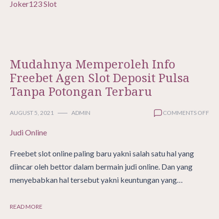
Joker123 Slot
Mudahnya Memperoleh Info
Freebet Agen Slot Deposit Pulsa
Tanpa Potongan Terbaru
ON
AUGUST 5, 2021
ADMIN
COMMENTS OFF
MU
Judi Online
ME
IN
FR
Freebet slot online paling baru yakni salah satu hal yang
AG
diincar oleh bettor dalam bermain judi online. Dan yang
SLO
menyebabkan hal tersebut yakni keuntungan yang…
DEP
PU
TA
READ MORE
PO