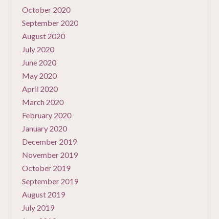
October 2020
September 2020
August 2020
July 2020
June 2020
May 2020
April 2020
March 2020
February 2020
January 2020
December 2019
November 2019
October 2019
September 2019
August 2019
July 2019