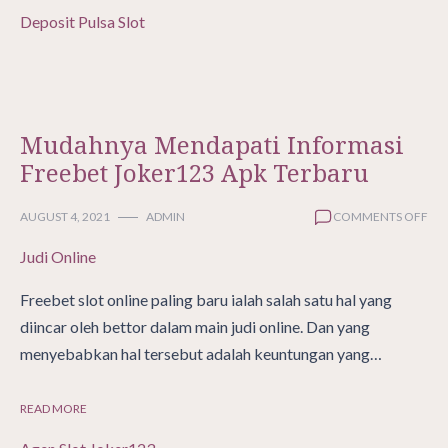
Deposit Pulsa Slot
Mudahnya Mendapati Informasi
Freebet Joker123 Apk Terbaru
ON
AUGUST 4, 2021
ADMIN
COMMENTS OFF
MU
Judi Online
ME
IN
FR
Freebet slot online paling baru ialah salah satu hal yang
JO
diincar oleh bettor dalam main judi online. Dan yang
AP
menyebabkan hal tersebut adalah keuntungan yang…
TE
READ MORE