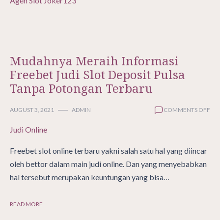
Agen Slot Joker123
Mudahnya Meraih Informasi
Freebet Judi Slot Deposit Pulsa
Tanpa Potongan Terbaru
ON
AUGUST 3, 2021
ADMIN
COMMENTS OFF
MU
Judi Online
ME
IN
FR
Freebet slot online terbaru yakni salah satu hal yang diincar
JUD
oleh bettor dalam main judi online. Dan yang menyebabkan
SLO
hal tersebut merupakan keuntungan yang bisa…
DEP
PU
TA
READ MORE
PO
TE