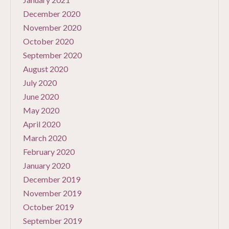
December 2020
November 2020
October 2020
September 2020
August 2020
July 2020
June 2020
May 2020
April 2020
March 2020
February 2020
January 2020
December 2019
November 2019
October 2019
September 2019