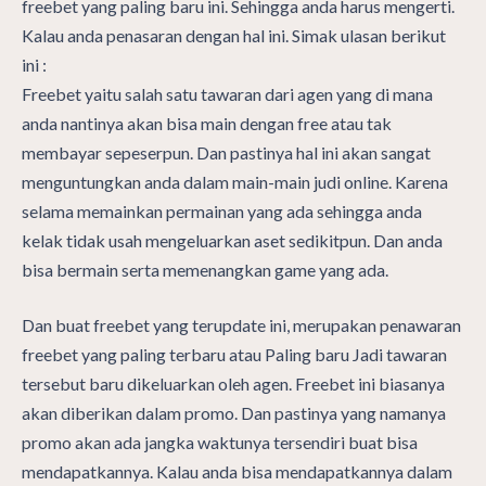
freebet yang paling baru ini. Sehingga anda harus mengerti.
Kalau anda penasaran dengan hal ini. Simak ulasan berikut
ini :
Freebet yaitu salah satu tawaran dari agen yang di mana
anda nantinya akan bisa main dengan free atau tak
membayar sepeserpun. Dan pastinya hal ini akan sangat
menguntungkan anda dalam main-main judi online. Karena
selama memainkan permainan yang ada sehingga anda
kelak tidak usah mengeluarkan aset sedikitpun. Dan anda
bisa bermain serta memenangkan game yang ada.
Dan buat freebet yang terupdate ini, merupakan penawaran
freebet yang paling terbaru atau Paling baru Jadi tawaran
tersebut baru dikeluarkan oleh agen. Freebet ini biasanya
akan diberikan dalam promo. Dan pastinya yang namanya
promo akan ada jangka waktunya tersendiri buat bisa
mendapatkannya. Kalau anda bisa mendapatkannya dalam