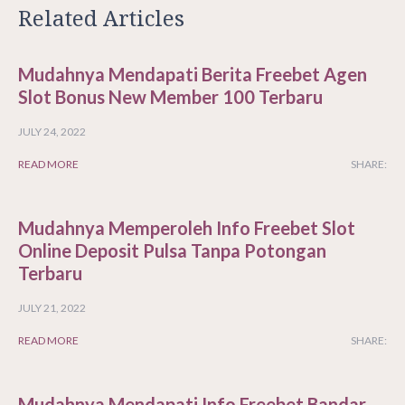
Related Articles
Mudahnya Mendapati Berita Freebet Agen
Slot Bonus New Member 100 Terbaru
JULY 24, 2022
READ MORE
SHARE:
Mudahnya Memperoleh Info Freebet Slot
Online Deposit Pulsa Tanpa Potongan
Terbaru
JULY 21, 2022
READ MORE
SHARE:
Mudahnya Mendapati Info Freebet Bandar