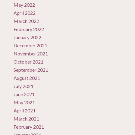
May 2022
April 2022
March 2022
February 2022
January 2022
December 2021
November 2021
October 2021
September 2021
August 2021
July 2021
June 2021
May 2021
April 2021
March 2021
February 2021
January 2021