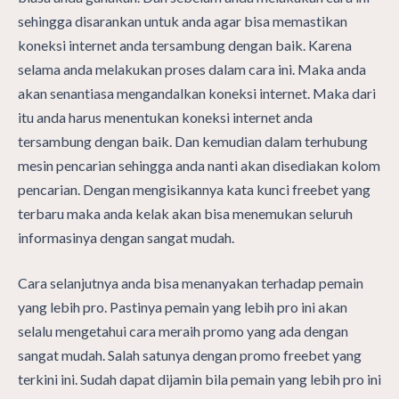
sehingga disarankan untuk anda agar bisa memastikan
koneksi internet anda tersambung dengan baik. Karena
selama anda melakukan proses dalam cara ini. Maka anda
akan senantiasa mengandalkan koneksi internet. Maka dari
itu anda harus menentukan koneksi internet anda
tersambung dengan baik. Dan kemudian dalam terhubung
mesin pencarian sehingga anda nanti akan disediakan kolom
pencarian. Dengan mengisikannya kata kunci freebet yang
terbaru maka anda kelak akan bisa menemukan seluruh
informasinya dengan sangat mudah.
Cara selanjutnya anda bisa menanyakan terhadap pemain
yang lebih pro. Pastinya pemain yang lebih pro ini akan
selalu mengetahui cara meraih promo yang ada dengan
sangat mudah. Salah satunya dengan promo freebet yang
terkini ini. Sudah dapat dijamin bila pemain yang lebih pro ini