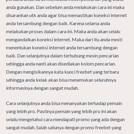
anda gunakan. Dan sebelum anda melakukan cara ini maka
disarankan utk anda agar bisa memastikan koneksi internet
anda tersambung dengan baik. Karena selama anda
melakukan proses dalam cara ini. Maka anda akan selalu
mengandalkan koneksi internet. Maka dari itu anda mesti
menentukan koneksi internet anda tersambung dengan
baik. Dan selanjutnya dalam terhubung mesin pencarian
sehingga anda nanti akan disediakan kolom pencarian.
Dengan mengisikannya kata kunci freebet yang terbaru
sehingga anda kelak akan bisa menemukan seluruhnya
informasinya dengan sangat mudah.
Cara selanjutnya anda bisa menanyakan terhadap pemain
yang lebih pro. Pastinya pemain yang lebih pro ini akan
selalu mengetahui cara mendapati promo yang ada dengan
sangat mudah. Salah satunya dengan promo freebet yang