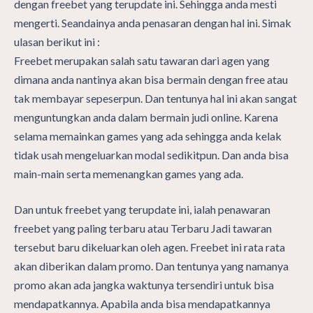
dengan freebet yang terupdate ini. Sehingga anda mesti
mengerti. Seandainya anda penasaran dengan hal ini. Simak
ulasan berikut ini :
Freebet merupakan salah satu tawaran dari agen yang
dimana anda nantinya akan bisa bermain dengan free atau
tak membayar sepeserpun. Dan tentunya hal ini akan sangat
menguntungkan anda dalam bermain judi online. Karena
selama memainkan games yang ada sehingga anda kelak
tidak usah mengeluarkan modal sedikitpun. Dan anda bisa
main-main serta memenangkan games yang ada.
Dan untuk freebet yang terupdate ini, ialah penawaran
freebet yang paling terbaru atau Terbaru Jadi tawaran
tersebut baru dikeluarkan oleh agen. Freebet ini rata rata
akan diberikan dalam promo. Dan tentunya yang namanya
promo akan ada jangka waktunya tersendiri untuk bisa
mendapatkannya. Apabila anda bisa mendapatkannya