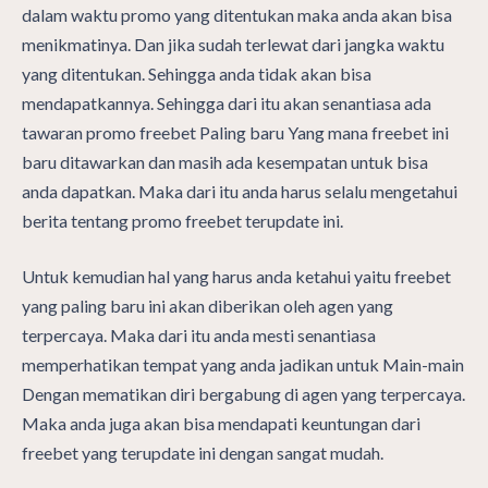
dalam waktu promo yang ditentukan maka anda akan bisa
menikmatinya. Dan jika sudah terlewat dari jangka waktu
yang ditentukan. Sehingga anda tidak akan bisa
mendapatkannya. Sehingga dari itu akan senantiasa ada
tawaran promo freebet Paling baru Yang mana freebet ini
baru ditawarkan dan masih ada kesempatan untuk bisa
anda dapatkan. Maka dari itu anda harus selalu mengetahui
berita tentang promo freebet terupdate ini.
Untuk kemudian hal yang harus anda ketahui yaitu freebet
yang paling baru ini akan diberikan oleh agen yang
terpercaya. Maka dari itu anda mesti senantiasa
memperhatikan tempat yang anda jadikan untuk Main-main
Dengan mematikan diri bergabung di agen yang terpercaya.
Maka anda juga akan bisa mendapati keuntungan dari
freebet yang terupdate ini dengan sangat mudah.