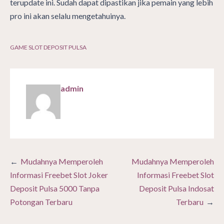
terupdate ini. Sudah dapat dipastikan jika pemain yang lebih
pro ini akan selalu mengetahuinya.
GAME SLOT DEPOSIT PULSA
admin
Post
Mudahnya Memperoleh
Mudahnya Memperoleh
navigation
Informasi Freebet Slot Joker
Informasi Freebet Slot
Deposit Pulsa 5000 Tanpa
Deposit Pulsa Indosat
Potongan Terbaru
Terbaru