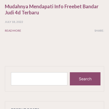
Mudahnya Mendapati Info Freebet Bandar
Judi 4d Terbaru
JULY 18, 2022
READ MORE
SHARE:
Search