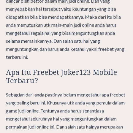
diincar oleh bettor dalam main judi online. Dan yang
JO
menyebabkan hal tersebut yaitu keuntungan yang bisa
DEP
PU
didapatkan bila bisa mendapatkannya. Maka dari itu bila
10
anda memutuskan utk main-main judi online anda harus
TA
mengetahui segala hal yang bisa menguntungkan anda
PO
TE
selama memainkannya. Dan salah satu hal yang
menguntungkan dan harus anda ketahui yakni freebet yang
terbaru ini.
Apa Itu Freebet Joker123 Mobile
Terbaru?
Sebagian dari anda pastinya belum mengetahui apa freebet
yang paling baru ini. Khusunya utk anda yang pemula dalam
game judi online. Tentunya anda harus senantiasa
mengetahui seluruhnya hal yang menguntungkan dalam
permainan judi online ini. Dan salah satu halnya merupakan