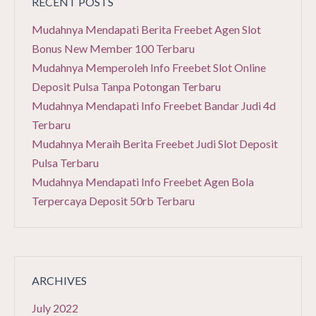
RECENT POSTS
Mudahnya Mendapati Berita Freebet Agen Slot
Bonus New Member 100 Terbaru
Mudahnya Memperoleh Info Freebet Slot Online
Deposit Pulsa Tanpa Potongan Terbaru
Mudahnya Mendapati Info Freebet Bandar Judi 4d
Terbaru
Mudahnya Meraih Berita Freebet Judi Slot Deposit
Pulsa Terbaru
Mudahnya Mendapati Info Freebet Agen Bola
Terpercaya Deposit 50rb Terbaru
ARCHIVES
July 2022