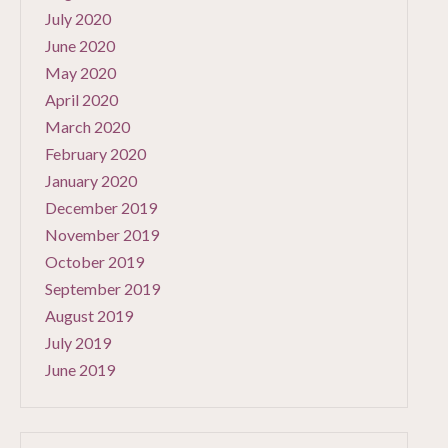
July 2020
June 2020
May 2020
April 2020
March 2020
February 2020
January 2020
December 2019
November 2019
October 2019
September 2019
August 2019
July 2019
June 2019