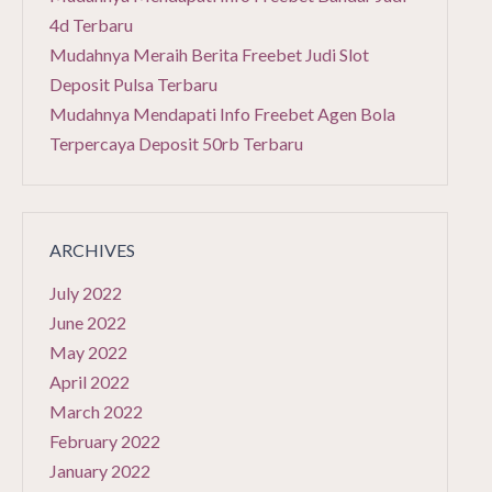
4d Terbaru
Mudahnya Meraih Berita Freebet Judi Slot
Deposit Pulsa Terbaru
Mudahnya Mendapati Info Freebet Agen Bola
Terpercaya Deposit 50rb Terbaru
ARCHIVES
July 2022
June 2022
May 2022
April 2022
March 2022
February 2022
January 2022