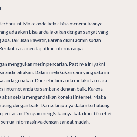
u
g terbaru ini. Maka anda kelak bisa menemukannya
yang ada akan bisa anda lakukan dengan sangat yang
ada. tak usah kawatir, karena disini admin sudah
Berikut cara mendapatkan informasinya :
gan menggukan mesin pencarian. Pastinya ini yakni
isa anda lakukan. Dalam melakukan cara yang satu ini
asa anda gunakan. Dan sebelum anda melakukan cara
ksi internet anda tersambung dengan baik. Karena
a akan selalu mengandalkan koneksi internet. Maka
ambung dengan baik. Dan selanjutnya dalam terhubung
m pencarian. Dengan mengisikannya kata kunci freebet
n semua informasinya dengan sangat mudah.