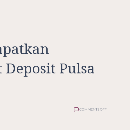
patkan
 Deposit Pulsa
ON
COMMENTS OFF
MUDAHNYA
MENDAPATKA
INFORMASI