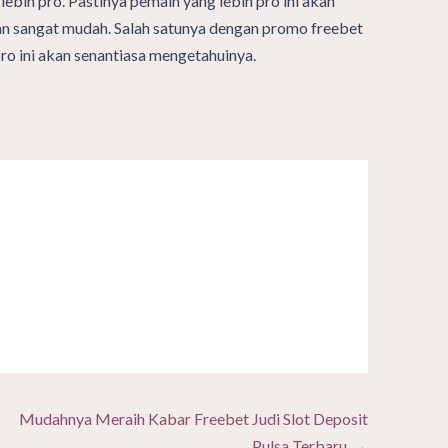
ebih pro. Pastinya pemain yang lebih pro ini akan
n sangat mudah. Salah satunya dengan promo freebet
 pro ini akan senantiasa mengetahuinya.
Mudahnya Meraih Kabar Freebet Judi Slot Deposit
Pulsa Terbaru