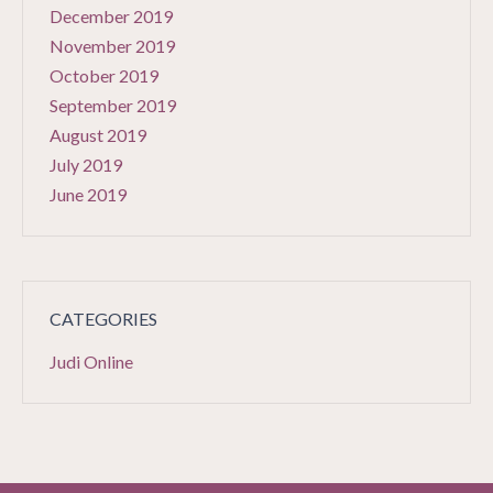
December 2019
November 2019
October 2019
September 2019
August 2019
July 2019
June 2019
CATEGORIES
Judi Online