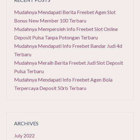
Mudahnya Mendapati Berita Freebet Agen Slot
Bonus New Member 100 Terbaru
Mudahnya Memperoleh Info Freebet Slot Online
Deposit Pulsa Tanpa Potongan Terbaru
Mudahnya Mendapati Info Freebet Bandar Judi 4d
Terbaru
Mudahnya Meraih Berita Freebet Judi Slot Deposit
Pulsa Terbaru
Mudahnya Mendapati Info Freebet Agen Bola
Terpercaya Deposit 50rb Terbaru
ARCHIVES
July 2022