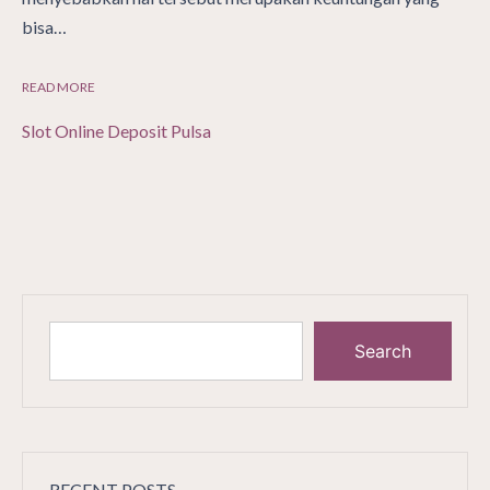
PU
bisa…
10
TA
READ MORE
PO
TE
Slot Online Deposit Pulsa
Search
RECENT POSTS